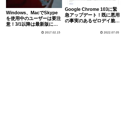
Google Chrome 103に緊
Windows、MacでSkype
急アップデート！既に悪用
を使用中のユーザーは要注
の事実のあるゼロデイ脆弱
意！3/1以降は最新版にア
性が修正されているので早
ップデートしないとログイ
急にアップデートの適用
2017.02.15
2022.07.05
ン不可になりますよ！
を！