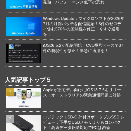
発熱・パフォーマンス低下の恐れ
Windows Update：マイクロソフトが2026年
7月の月例パッチを配信開始！3件のゼロデ
イ含む570件の脆弱性を修正！今すぐ適用
を！
iOS26.5.2が配信開始！CVE番号ベースで37
件の脆弱性が修正！早急に適用を！
人気記事トップ５
Appleが旧モデル向けにiOS18.7.6をリリー
ス！オーストラリアの緊急通報問題に対処
ロジテック USB-C 外付けポータブルSSD レ
ビュー：下手なUSBメモリよりもコンパク
ト！高速データ転送対応でPCは勿論、