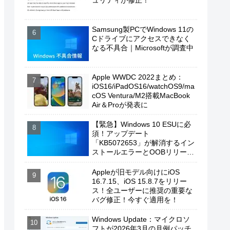
ュリティが修正！
Samsung製PCでWindows 11の
Cドライブにアクセスできなく
なる不具合｜Microsoftが調査中
Apple WWDC 2022まとめ：
iOS16/iPadOS16/watchOS9/ma
cOS Ventura/M2搭載MacBook
Air＆Proが発表に
【緊急】Windows 10 ESUに必
須！アップデート
「KB5072653」が解消するイン
ストールエラーとOOBリリース
の背景
Appleが旧モデル向けにiOS
16.7.15、iOS 15.8.7をリリー
ス！全ユーザーに推奨の重要な
バグ修正！今すぐ適用を！
Windows Update：マイクロソ
フトが2026年3月の月例パッチ