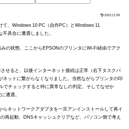
2023.11.09
dows 10 PC（自作PC）とWindows 11
不思議な不具合に遭遇しました。
用済みの状態。ここからEPSONのプリンタにWi-Fi経由でアク
作させると、以後インターネット接続は正常（右下タスクバ
がネットに繋がらなくなりました。当然ながらプリンタの印
ツールでチェックすると特に異常なしの判定。そしてなぜか
状況に遭遇。
からネットワークアダプタを一旦アンインストールして再イ
の再起動、DNSキャッシュクリアなど、パソコン側で考え