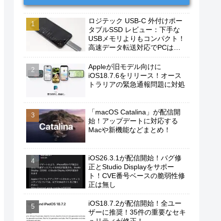
ロジテック USB-C 外付けポー
タブルSSD レビュー：下手な
USBメモリよりもコンパクト！
高速データ転送対応でPCは勿
論、iPhoneやAndroidスマホに
もおすすめ！
Appleが旧モデル向けに
iOS18.7.6をリリース！オース
トラリアの緊急通報問題に対処
「macOS Catalina」が配信開
始！アップデートに対応する
Macや新機能などまとめ！
iOS26.3.1が配信開始！バグ修
正とStudio Displayをサポー
ト！CVE番号ベースの脆弱性修
正は無し
iOS18.7.2が配信開始！全ユー
ザーに推奨！35件の重要なセキ