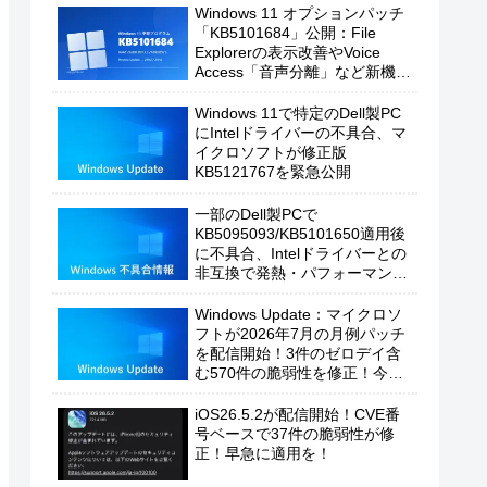
Windows 11 オプションパッチ
「KB5101684」公開：File
Explorerの表示改善やVoice
Access「音声分離」など新機能
を追加
Windows 11で特定のDell製PC
にIntelドライバーの不具合、マ
イクロソフトが修正版
KB5121767を緊急公開
一部のDell製PCで
KB5095093/KB5101650適用後
に不具合、Intelドライバーとの
非互換で発熱・パフォーマンス
低下の恐れ
Windows Update：マイクロソ
フトが2026年7月の月例パッチ
を配信開始！3件のゼロデイ含
む570件の脆弱性を修正！今す
ぐ適用を！
iOS26.5.2が配信開始！CVE番
号ベースで37件の脆弱性が修
正！早急に適用を！