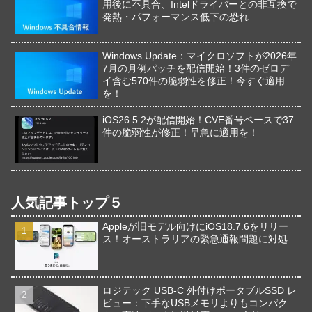
用後に不具合、Intelドライバーとの非互換で
発熱・パフォーマンス低下の恐れ
Windows Update：マイクロソフトが2026年
7月の月例パッチを配信開始！3件のゼロデ
イ含む570件の脆弱性を修正！今すぐ適用
を！
iOS26.5.2が配信開始！CVE番号ベースで37
件の脆弱性が修正！早急に適用を！
人気記事トップ５
Appleが旧モデル向けにiOS18.7.6をリリー
ス！オーストラリアの緊急通報問題に対処
ロジテック USB-C 外付けポータブルSSD レ
ビュー：下手なUSBメモリよりもコンパク