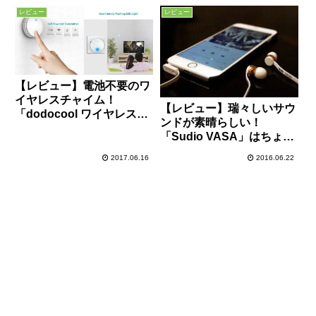
レビュー
レビュー
【レビュー】電池不要のワ
イヤレスチャイム！
【レビュー】瑞々しいサウ
「dodocool ワイヤレスチ
ンドが素晴らしい！
ャイム」は防水機能も搭載
「Sudio VASA」はちょっ
した手軽に使える呼び鈴で
と良い音で音楽を聴きたい
す！
2017.06.16
2016.06.22
人に超おすすめの有線イヤ
ホン！