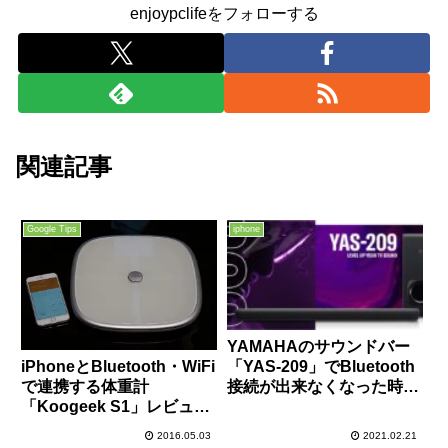
enjoypclifeをフォローする
関連記事
Google Tips
iphone
YAMAHAのサウンドバー
iPhoneとBluetooth・WiFi
「YAS-209」でBluetooth
で連携する体重計
接続が出来なくなった時の
「Koogeek S1」レビュ
直し方＆簡易レビュー
ー！
2016.05.03
2021.02.21