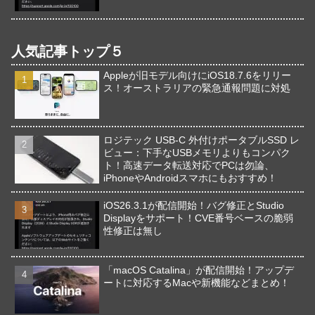
人気記事トップ５
Appleが旧モデル向けにiOS18.7.6をリリー
ス！オーストラリアの緊急通報問題に対処
ロジテック USB-C 外付けポータブルSSD レ
ビュー：下手なUSBメモリよりもコンパク
ト！高速データ転送対応でPCは勿論、
iPhoneやAndroidスマホにもおすすめ！
iOS26.3.1が配信開始！バグ修正とStudio
Displayをサポート！CVE番号ベースの脆弱
性修正は無し
「macOS Catalina」が配信開始！アップデ
ートに対応するMacや新機能などまとめ！