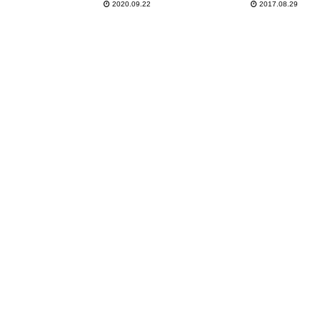
Appleに聞いてみた。
2020.09.22
2017.08.29
縦置きタイプで360°サウン
ドが楽しめるワイヤレスス
ピーカー！