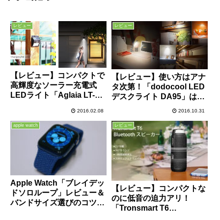
レビュー
レビュー
【レビュー】コンパクトで
【レビュー】使い方はアナ
高輝度なソーラー充電式
タ次第！「dodocool LED
LEDライト「Aglaia LT-
デスクライト DA95」はア
O1」は人感センサー＆防
イデア次第で色々な使い方
2016.02.08
2016.10.31
水機能で超便利！
が出来るバッテリー内蔵の
高輝度LEDライト！
apple watch
レビュー
Apple Watch「ブレイデッ
【レビュー】コンパクトな
ドソロループ」レビュー＆
のに低音の迫力アリ！
バンドサイズ選びのコツつ
「Tronsmart T6
いて。返品交換についても
Bluetooth スピーカー」は