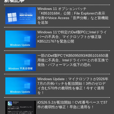
Windows 11 オプションパッチ
「KB5101684」公開：File Explorerの表示
改善やVoice Access「音声分離」など新機能
を追加
Windows 11で特定のDell製PCにIntelドライ
バーの不具合、マイクロソフトが修正版
KB5121767を緊急公開
一部のDell製PCでKB5095093/KB5101650適
用後に不具合、Intelドライバーとの非互換で
発熱・パフォーマンス低下の恐れ
Windows Update：マイクロソフトが2026年
7月の月例パッチを配信開始！3件のゼロデ
イ含む570件の脆弱性を修正！今すぐ適用
を！
iOS26.5.2が配信開始！CVE番号ベースで37
件の脆弱性が修正！早急に適用を！