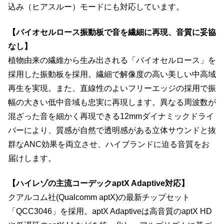
込み（ヒアスルー）モードにも対応しています。
【バイオセルロース振動板で音を繊細に再現、音質に妥協
なし】
植物由来の繊維から生み出される「バイオセルロース」を
採用した振動板を採用。繊細で解像度の高い美しい中高域
再生を実現。また、直線性のよいフリーエッジの採用で振
幅の大きい低中音域も忠実に再現します。異なる周波数が
混ざった音を細かく再現できる12mmダイナミックドライ
バーにより、質感が自然で透明感がある立体サウンドと抜
群なANC効果を両立させ、ハイブランドに迫る音質をお
届けします。
【ハイレゾの主流コーデックaptX Adaptive対応】
クアルコム社(Qualcomm aptX)の最新チップセット
「QCC3046」を採用。aptX Adaptiveは高音質のaptX HD