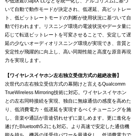
や低遅延のaptX LLなどを統一化し、アルゴリズムに基づ
いて自動で動作モードが決定され、低遅延、高ビットレー
ト、低ビットレートモードの判断が使用状況に基づいて自
動で行われます。リスニング環境の電波状況やデータ量に
応じて転送ビットレートを可変させることで、安定して遅
延の少ないオーディオリスニング環境が実現でき、音質と
安定性が飛躍的に向上し、高い同期性能と高度な原音再現
力を実現します。
【ワイヤレスイヤホン左右独立受信方式の超絶改善】
次世代の左右独立受信方式の幕開けと言えるQualcomm
TrueWireless Mirroring技術に対応。ワイヤレスイヤホン
との左右同時接続を実現、独自に無線通信の感度を高めた
り、低消費電力・低遅延を実現するべくチューニングを施
し、音楽や通話が音途切れせずに楽しめます。更に進化を
遂げたBluetooth5.2にも対応。より高速で安定した通信機
能を持ち、機器の送受信パワーを最適化し、低消費電力で