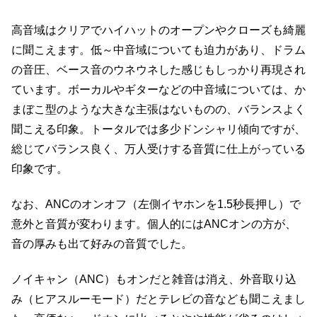
高音域はクリアでハイハットのオープンやクローズも綺麗
に聞こえます。低～中音域についても迫力があり、ドラム
の音圧、ベース音のウネウネした感じもしっかり再現され
ています。ボーカルやギターなどの中音域については、か
まぼこ型のような大きな主張はないものの、バランスよく
聞こえる印象。トータルでは多少ドンシャリ傾向ですが、
総じてバランス良く、万人受けする音質に仕上がっている
印象です。
なお、ANCのオンオフ（左側イヤホンを1.5秒長押し）で
意外と音質が変わります。個人的にはANCオンの方が、
音の厚みも出て好みの音質でした。
ノイキャン（ANC）もオンだと雑音は消え、外音取り込
み（ヒアスルーモード）だとテレビの音なども聞こえまし