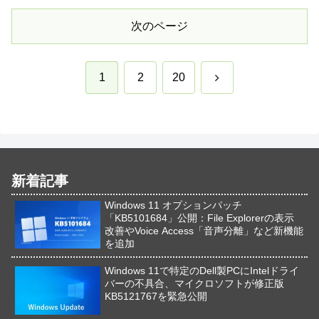
次のページ
次
1
2
20
へ
新着記事
Windows 11 オプションパッチ
「KB5101684」公開：File Explorerの表示
改善やVoice Access「音声分離」など新機能
を追加
Windows 11で特定のDell製PCにIntelドライ
バーの不具合、マイクロソフトが修正版
KB5121767を緊急公開