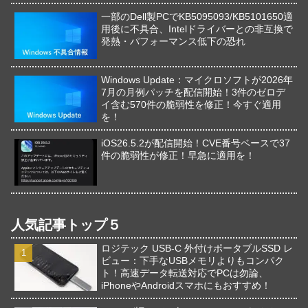
一部のDell製PCでKB5095093/KB5101650適
用後に不具合、Intelドライバーとの非互換で
発熱・パフォーマンス低下の恐れ
Windows Update：マイクロソフトが2026年
7月の月例パッチを配信開始！3件のゼロデ
イ含む570件の脆弱性を修正！今すぐ適用
を！
iOS26.5.2が配信開始！CVE番号ベースで37
件の脆弱性が修正！早急に適用を！
人気記事トップ５
ロジテック USB-C 外付けポータブルSSD レ
ビュー：下手なUSBメモリよりもコンパク
ト！高速データ転送対応でPCは勿論、
iPhoneやAndroidスマホにもおすすめ！