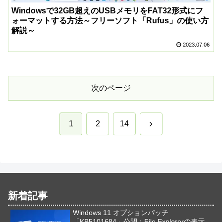
Windowsで32GB超えのUSBメモリをFAT32形式にフ
ォーマットする方法～フリーソフト「Rufus」の使い方
解説～
2023.07.06
次のページ
次
1
2
14
へ
新着記事
Windows 11 オプションパッチ
「KB5101684」公開：File Explorerの表示