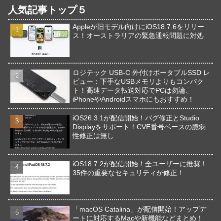
人気記事トップ５
Appleが旧モデル向けにiOS18.7.6をリリー
ス！オーストラリアの緊急通報問題に対処
ロジテック USB-C 外付けポータブルSSD レ
ビュー：下手なUSBメモリよりもコンパク
ト！高速データ転送対応でPCは勿論、
iPhoneやAndroidスマホにもおすすめ！
iOS26.3.1が配信開始！バグ修正とStudio
Displayをサポート！CVE番号ベースの脆弱
性修正は無し
iOS18.7.2が配信開始！全ユーザーに推奨！
35件の重要なセキュリティが修正！
「macOS Catalina」が配信開始！アップデ
ートに対応するMacや新機能などまとめ！