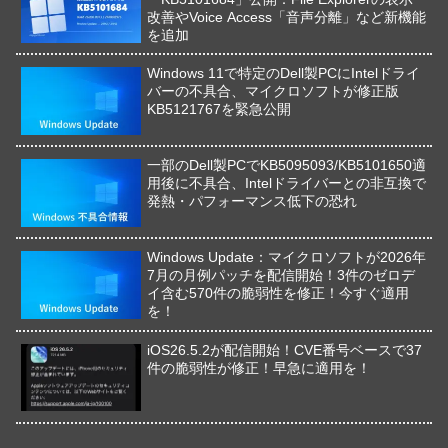
改善やVoice Access「音声分離」など新機能
を追加
Windows 11で特定のDell製PCにIntelドライ
バーの不具合、マイクロソフトが修正版
KB5121767を緊急公開
一部のDell製PCでKB5095093/KB5101650適
用後に不具合、Intelドライバーとの非互換で
発熱・パフォーマンス低下の恐れ
Windows Update：マイクロソフトが2026年
7月の月例パッチを配信開始！3件のゼロデ
イ含む570件の脆弱性を修正！今すぐ適用
を！
iOS26.5.2が配信開始！CVE番号ベースで37
件の脆弱性が修正！早急に適用を！