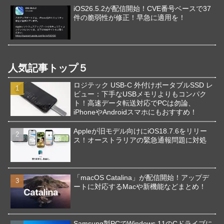
iOS26.5.2が配信開始！CVE番号ベースで37
件の脆弱性が修正！早急に適用を！
人気記事トップ５
ロジテック USB-C 外付けポータブルSSD レ
ビュー：下手なUSBメモリよりもコンパク
ト！高速データ転送対応でPCは勿論、
iPhoneやAndroidスマホにもおすすめ！
Appleが旧モデル向けにiOS18.7.6をリリー
ス！オーストラリアの緊急通報問題に対処
「macOS Catalina」が配信開始！アップデ
ートに対応するMacや新機能などまとめ！
Samsung製PCでWindows 11のCドライブに