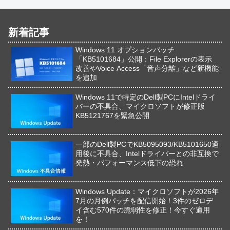
新着記事
Windows 11 オプションパッチ
「KB5101684」公開：File Explorerの表示
改善やVoice Access「音声分離」など新機能
を追加
Windows 11で特定のDell製PCにIntelドライ
バーの不具合、マイクロソフトが修正版
KB5121767を緊急公開
一部のDell製PCでKB5095093/KB5101650適
用後に不具合、Intelドライバーとの非互換で
発熱・パフォーマンス低下の恐れ
Windows Update：マイクロソフトが2026年
7月の月例パッチを配信開始！3件のゼロデ
イ含む570件の脆弱性を修正！今すぐ適用
を！