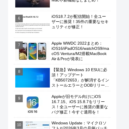
Macや新機能などまとめ！
iOS18.7.2が配信開始！全ユー
ザーに推奨！35件の重要なセキ
ュリティが修正！
Apple WWDC 2022まとめ：
iOS16/iPadOS16/watchOS9/ma
cOS Ventura/M2搭載MacBook
Air＆Proが発表に
【緊急】Windows 10 ESUに必
須！アップデート
「KB5072653」が解消するイン
ストールエラーとOOBリリース
の背景
Appleが旧モデル向けにiOS
16.7.15、iOS 15.8.7をリリー
ス！全ユーザーに推奨の重要な
バグ修正！今すぐ適用を！
Windows Update：マイクロソ
フトが2026年3月の月例パッチ