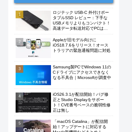
ロジテック USB-C 外付けポー
タブルSSD レビュー：下手な
USBメモリよりもコンパクト！
高速データ転送対応でPCは勿
論、iPhoneやAndroidスマホに
もおすすめ！
Appleが旧モデル向けに
iOS18.7.6をリリース！オース
トラリアの緊急通報問題に対処
Samsung製PCでWindows 11の
Cドライブにアクセスできなく
なる不具合｜Microsoftが調査中
iOS26.3.1が配信開始！バグ修
正とStudio Displayをサポー
ト！CVE番号ベースの脆弱性修
正は無し
「macOS Catalina」が配信開
始！アップデートに対応する