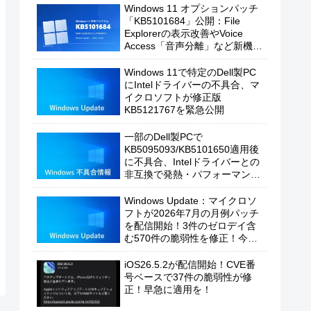
Windows 11 オプションパッチ
「KB5101684」公開：File
Explorerの表示改善やVoice
Access「音声分離」など新機能
を追加
Windows 11で特定のDell製PC
にIntelドライバーの不具合、マ
イクロソフトが修正版
KB5121767を緊急公開
一部のDell製PCで
KB5095093/KB5101650適用後
に不具合、Intelドライバーとの
非互換で発熱・パフォーマンス
低下の恐れ
Windows Update：マイクロソ
フトが2026年7月の月例パッチ
を配信開始！3件のゼロデイ含
む570件の脆弱性を修正！今す
ぐ適用を！
iOS26.5.2が配信開始！CVE番
号ベースで37件の脆弱性が修
正！早急に適用を！