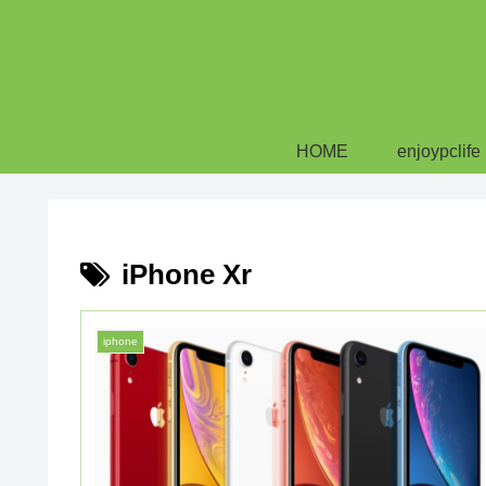
HOME
enjoypclife
iPhone Xr
iphone