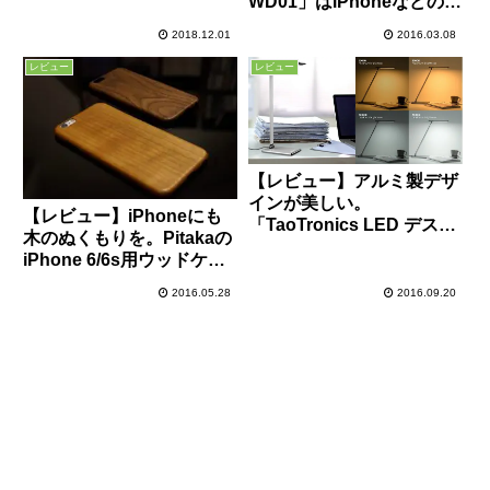
WD01」はiPhoneなどのス
はデザイン性も高く機能的
マホで手軽に使用可能！旅
でおすすめ！
2018.12.01
2016.03.08
行の風景写真撮影などにお
すすめ！
レビュー
レビュー
【レビュー】アルミ製デザ
インが美しい。
【レビュー】iPhoneにも
「TaoTronics LED デスク
木のぬくもりを。Pitakaの
ライト TT-DL20」は操作
iPhone 6/6s用ウッドケー
性も良好なデスクライト！
スが相変わらず素晴らしい
2016.05.28
2016.09.20
出来映え！