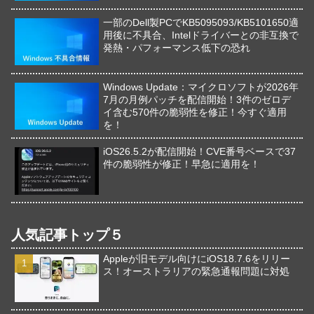
一部のDell製PCでKB5095093/KB5101650適
用後に不具合、Intelドライバーとの非互換で
発熱・パフォーマンス低下の恐れ
Windows Update：マイクロソフトが2026年
7月の月例パッチを配信開始！3件のゼロデ
イ含む570件の脆弱性を修正！今すぐ適用
を！
iOS26.5.2が配信開始！CVE番号ベースで37
件の脆弱性が修正！早急に適用を！
人気記事トップ５
Appleが旧モデル向けにiOS18.7.6をリリー
ス！オーストラリアの緊急通報問題に対処