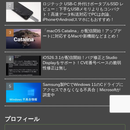
ロジテック USB-C 外付けポータブルSSD レ
ビュー：下手なUSBメモリよりもコンパク
ト！高速データ転送対応でPCは勿論、
iPhoneやAndroidスマホにもおすすめ！
「macOS Catalina」が配信開始！アップデ
ートに対応するMacや新機能などまとめ！
iOS26.3.1が配信開始！バグ修正とStudio
Displayをサポート！CVE番号ベースの脆弱
性修正は無し
Samsung製PCでWindows 11のCドライブに
アクセスできなくなる不具合｜Microsoftが
調査中
プロフィール