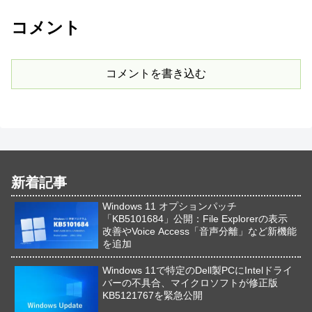
コメント
コメントを書き込む
新着記事
Windows 11 オプションパッチ
「KB5101684」公開：File Explorerの表示
改善やVoice Access「音声分離」など新機能
を追加
Windows 11で特定のDell製PCにIntelドライ
バーの不具合、マイクロソフトが修正版
KB5121767を緊急公開