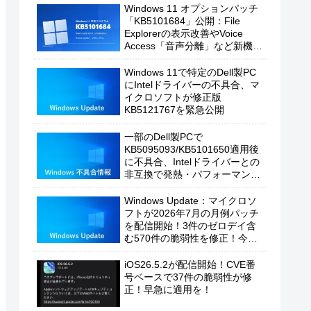
Windows 11 オプションパッチ
「KB5101684」公開：File
Explorerの表示改善やVoice
Access「音声分離」など新機能
を追加
Windows 11で特定のDell製PC
にIntelドライバーの不具合、マ
イクロソフトが修正版
KB5121767を緊急公開
一部のDell製PCで
KB5095093/KB5101650適用後
に不具合、Intelドライバーとの
非互換で発熱・パフォーマンス
低下の恐れ
Windows Update：マイクロソ
フトが2026年7月の月例パッチ
を配信開始！3件のゼロデイ含
む570件の脆弱性を修正！今す
ぐ適用を！
iOS26.5.2が配信開始！CVE番
号ベースで37件の脆弱性が修
正！早急に適用を！