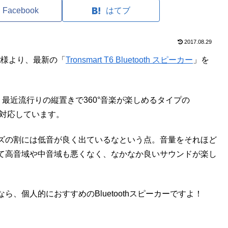
Facebook
はてブ
2017.08.29
rt様より、最新の「
Tronsmart T6 Bluetooth スピーカー
」を
。
ー」ですが、最近流行りの縦置きで360°音楽が楽しめるタイプの
にも対応しています。
ズの割には低音が良く出ているなという点。音量をそれほど
て高音域や中音域も悪くなく、なかなか良いサウンドが楽し
、個人的におすすめのBluetoothスピーカーですよ！