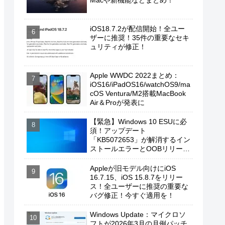
Macや新機能などまとめ！
iOS18.7.2が配信開始！全ユー
ザーに推奨！35件の重要なセキ
ュリティが修正！
Apple WWDC 2022まとめ：
iOS16/iPadOS16/watchOS9/ma
cOS Ventura/M2搭載MacBook
Air＆Proが発表に
【緊急】Windows 10 ESUに必
須！アップデート
「KB5072653」が解消するイン
ストールエラーとOOBリリース
の背景
Appleが旧モデル向けにiOS
16.7.15、iOS 15.8.7をリリー
ス！全ユーザーに推奨の重要な
バグ修正！今すぐ適用を！
Windows Update：マイクロソ
フトが2026年3月の月例パッチ