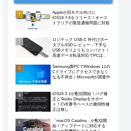
Appleが旧モデル向けに
iOS18.7.6をリリース！オース
トラリアの緊急通報問題に対処
ロジテック USB-C 外付けポー
タブルSSD レビュー：下手な
USBメモリよりもコンパクト！
高速データ転送対応でPCは勿
論、iPhoneやAndroidスマホに
もおすすめ！
Samsung製PCでWindows 11の
Cドライブにアクセスできなく
なる不具合｜Microsoftが調査中
iOS26.3.1が配信開始！バグ修
正とStudio Displayをサポー
ト！CVE番号ベースの脆弱性修
正は無し
「macOS Catalina」が配信開
始！アップデートに対応する