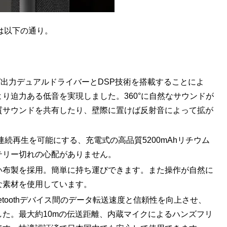
は以下の通り。
W出力デュアルドライバーとDSP技術を搭載することによ
り迫力ある低音を実現しました。360°に自然なサウンドが
質サウンドを共有したり、壁際に置けば反射音によって拡が
連続再生を可能にする、充電式の高品質5200mAhリチウム
テリー切れの心配がありません。
い布製を採用。簡単に持ち運びできます。また操作が自然に
な素材を使用しています。
、Bluetoothデバイス間のデータ転送速度と信頼性を向上させ、
た。最大約10mの伝送距離、内蔵マイクによるハンズフリ