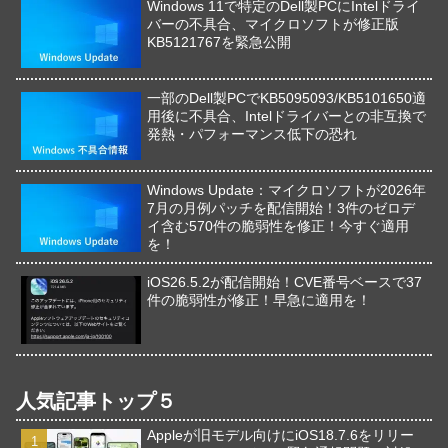
Windows 11で特定のDell製PCにIntelドライ
バーの不具合、マイクロソフトが修正版
KB5121767を緊急公開
一部のDell製PCでKB5095093/KB5101650適
用後に不具合、Intelドライバーとの非互換で
発熱・パフォーマンス低下の恐れ
Windows Update：マイクロソフトが2026年
7月の月例パッチを配信開始！3件のゼロデ
イ含む570件の脆弱性を修正！今すぐ適用
を！
iOS26.5.2が配信開始！CVE番号ベースで37
件の脆弱性が修正！早急に適用を！
人気記事トップ５
Appleが旧モデル向けにiOS18.7.6をリリー