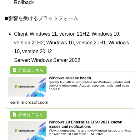
Rollback
■影響を受けるプラットフォーム
Client: Windows 11, version 21H2; Windows 10,
version 21H2; Windows 10, version 21H1; Windows
10, version 20H2
Server: Windows Server 2022
Windows release health
Quickly find official information on Windows updates and
servicing milestones. Access resources, tools, and news
about k...
learn.microsoft.com
Windows 10 Enterprise LTSC 2021 known
issues and notifications
View announcements and review known issues and fixes
for Windows 10 Enterprise LTSC 2021