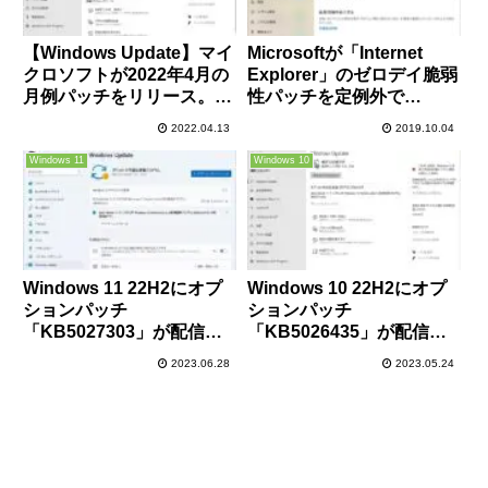
【Windows Update】マイ
Microsoftが「Internet
クロソフトが2022年4月の
Explorer」のゼロデイ脆弱
月例パッチをリリース。2
性パッチを定例外で
件のゼロデイ脆弱性も修正
「Windows Update」にて
2022.04.13
2019.10.04
されているので早急にアッ
配信開始！早急に適用して
プデートの適用を。現時点
おきましょう！
Windows 11
Windows 10
で大きな不具合報告は無い
が、ESETとの互換性問題
あり
Windows 11 22H2にオプ
Windows 10 22H2にオプ
ションパッチ
ションパッチ
「KB5027303」が配信開
「KB5026435」が配信開
始！多数の新機能追加と不
始。日本語音声認識不具合
2023.06.28
2023.05.24
具合修正。必要に応じてイ
の改善や新機能追加など。
ンストールを
必要に応じてインストール
を