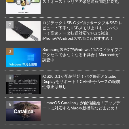
ス！オーストラリアの緊急通報問題に対処
ロジテック USB-C 外付けポータブルSSD レ
ビュー：下手なUSBメモリよりもコンパク
ト！高速データ転送対応でPCは勿論、
iPhoneやAndroidスマホにもおすすめ！
Samsung製PCでWindows 11のCドライブに
アクセスできなくなる不具合｜Microsoftが
調査中
iOS26.3.1が配信開始！バグ修正とStudio
Displayをサポート！CVE番号ベースの脆弱
性修正は無し
「macOS Catalina」が配信開始！アップデ
ートに対応するMacや新機能などまとめ！