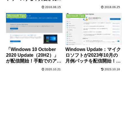
共有フォルダーを検出でき
中。マイクロソフトは一時
2016.08.15
2018.06.25
ない不具合が一部発生中。
的なアンインストールを推
暫定対処方法をご紹介。
奨。
Microsoft Tips
Microsoft Tips
「Windows 10 October
Windows Update：マイク
2020 Update（20H2）」
ロソフトが2023年10月の
が配信開始！手動でのアッ
月例パッチを配信開始！ゼ
プデート方法やISOファイ
ロデイ3件を含む104件の
2020.10.21
2023.10.16
ルの入手方法をご紹介！
脆弱性が修正されているの
で早急に適用を！