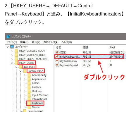
2.【HKEY_USERS→.DEFAULT→Control
Panel→Keyboard】と進み、【InitialKeyboardIndicators】
をダブルクリック。