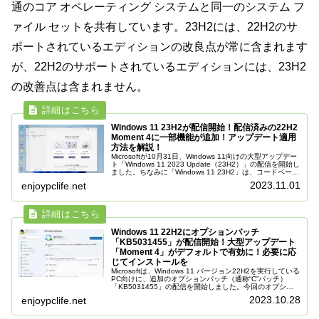
通のコア オペレーティング システムと同一のシステム フ
ァイル セットを共有しています。23H2には、22H2のサ
ポートされているエディションの改良点が常に含まれます
が、22H2のサポートされているエディションには、23H2
の改善点は含まれません。
Windows 11 23H2が配信開始！配信済みの22H2
Moment 4に一部機能が追加！アップデート適用
方法を解説！
Microsoftが10月31日、Windows 11向けの大型アップデー
ト「Windows 11 2023 Update（23H2）」の配信を開始し
ました。ちなみに「Windows 11 23H2」は、コードベース
とサービシングブランチが...
2023.11.01
enjoypclife.net
Windows 11 22H2にオプションパッチ
「KB5031455」が配信開始！大型アップデート
「Moment 4」がデフォルトで有効に！必要に応
じてインストールを
Microsoftは、Windows 11 バージョン22H2を実行している
PC向けに、追加のオプションパッチ（通称“C”パッチ）
「KB5031455」の配信を開始しました。今回のオプショ
ンパッチ「KB5031455」では、多数の新機能が追...
2023.10.28
enjoypclife.net