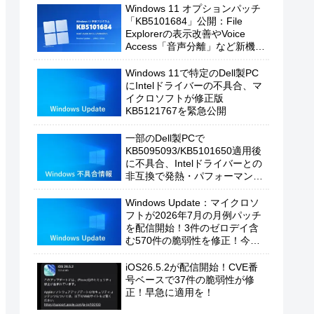
Windows 11 オプションパッチ
「KB5101684」公開：File
Explorerの表示改善やVoice
Access「音声分離」など新機能
を追加
Windows 11で特定のDell製PC
にIntelドライバーの不具合、マ
イクロソフトが修正版
KB5121767を緊急公開
一部のDell製PCで
KB5095093/KB5101650適用後
に不具合、Intelドライバーとの
非互換で発熱・パフォーマンス
低下の恐れ
Windows Update：マイクロソ
フトが2026年7月の月例パッチ
を配信開始！3件のゼロデイ含
む570件の脆弱性を修正！今す
ぐ適用を！
iOS26.5.2が配信開始！CVE番
号ベースで37件の脆弱性が修
正！早急に適用を！