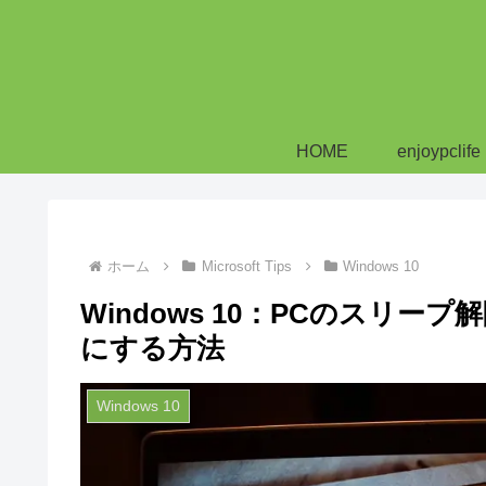
HOME
enjoypclife
ホーム
Microsoft Tips
Windows 10
Windows 10：PCのスリ
にする方法
Windows 10