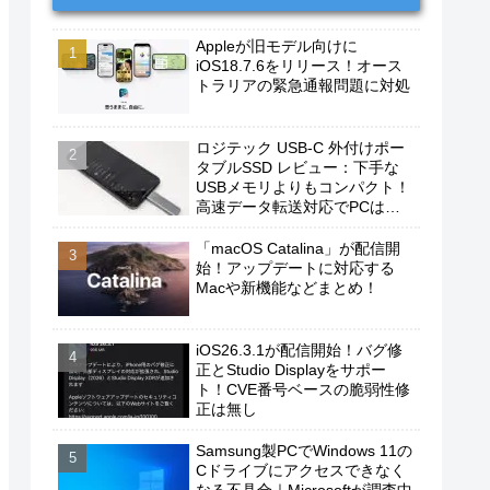
Appleが旧モデル向けに
iOS18.7.6をリリース！オース
トラリアの緊急通報問題に対処
ロジテック USB-C 外付けポー
タブルSSD レビュー：下手な
USBメモリよりもコンパクト！
高速データ転送対応でPCは勿
論、iPhoneやAndroidスマホに
もおすすめ！
「macOS Catalina」が配信開
始！アップデートに対応する
Macや新機能などまとめ！
iOS26.3.1が配信開始！バグ修
正とStudio Displayをサポー
ト！CVE番号ベースの脆弱性修
正は無し
Samsung製PCでWindows 11の
Cドライブにアクセスできなく