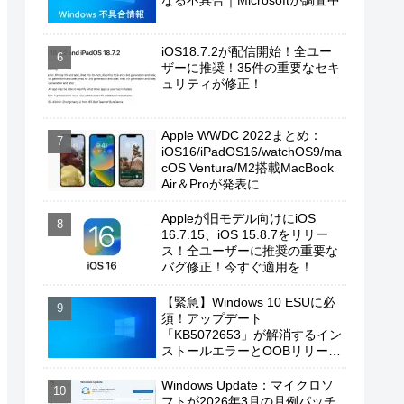
なる不具合｜Microsoftが調査中
iOS18.7.2が配信開始！全ユー
ザーに推奨！35件の重要なセキ
ュリティが修正！
Apple WWDC 2022まとめ：
iOS16/iPadOS16/watchOS9/ma
cOS Ventura/M2搭載MacBook
Air＆Proが発表に
Appleが旧モデル向けにiOS
16.7.15、iOS 15.8.7をリリー
ス！全ユーザーに推奨の重要な
バグ修正！今すぐ適用を！
【緊急】Windows 10 ESUに必
須！アップデート
「KB5072653」が解消するイン
ストールエラーとOOBリリース
の背景
Windows Update：マイクロソ
フトが2026年3月の月例パッチ