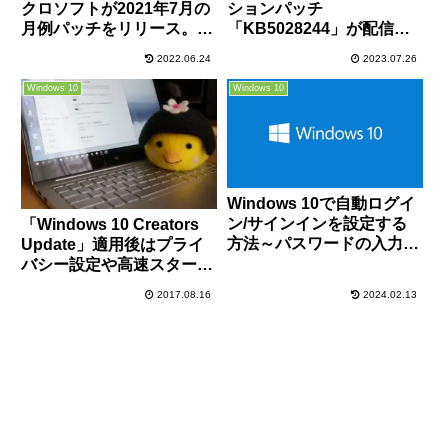
クロソフトが2021年7月の
ションパッチ
月例パッチをリリース。ゼ
「KB5028244」が配信開
ロデイ脆弱性が複数修正さ
始。UWPアプリや印刷の
2022.06.24
2023.07.26
れているので早急にアップ
不具合、Windowsに障害
デートの適用を。現時点で
を起こす不具合の改善な
Windows 10
Windows 10
大きな不具合報告は無し
ど。必要に応じてインスト
ールを
Windows 10で自動ログイ
ン/サインインを設定する
「Windows 10 Creators
方法～パスワードの入力を
Update」適用後はプライ
省略～
バシー設定や高速スタート
アップ、電源プランなどが
2017.08.16
2024.02.13
リセットされているかも？
必要に応じて見直そう！