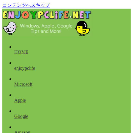
コンテンツへスキップ
HOME
enjoypclife
Microsoft
Apple
Google
Amazon