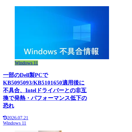
Windows 11
一部のDell製PCで
KB5095093/KB5101650適用後に
不具合、Intelドライバーとの非互
換で発熱・パフォーマンス低下の
恐れ
2026.07.21
Windows 11