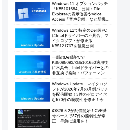
Windows 11 オプションパッチ
「KB5101684」公開：File
Explorerの表示改善やVoice
Access「音声分離」など新機能
を追加
Windows 11で特定のDell製PC
にIntelドライバーの不具合、マ
イクロソフトが修正版
KB5121767を緊急公開
一部のDell製PCで
KB5095093/KB5101650適用後
に不具合、Intelドライバーとの
非互換で発熱・パフォーマンス
低下の恐れ
Windows Update：マイクロソ
フトが2026年7月の月例パッチ
を配信開始！3件のゼロデイ含
む570件の脆弱性を修正！今す
ぐ適用を！
iOS26.5.2が配信開始！CVE番
号ベースで37件の脆弱性が修
正！早急に適用を！