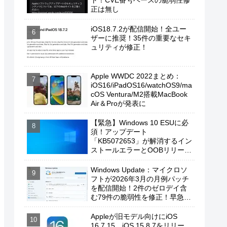
ト！CVE番号ベースの脆弱性修
正は無し
iOS18.7.2が配信開始！全ユー
ザーに推奨！35件の重要なセキ
ュリティが修正！
Apple WWDC 2022まとめ：
iOS16/iPadOS16/watchOS9/ma
cOS Ventura/M2搭載MacBook
Air＆Proが発表に
【緊急】Windows 10 ESUに必
須！アップデート
「KB5072653」が解消するイン
ストールエラーとOOBリリース
の背景
Windows Update：マイクロソ
フトが2026年3月の月例パッチ
を配信開始！2件のゼロデイ含
む79件の脆弱性を修正！早急に
適用を！
Appleが旧モデル向けにiOS
16.7.15、iOS 15.8.7をリリー