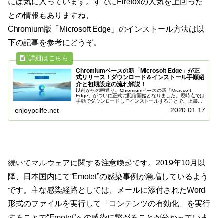
には気に入っています。すでにFirefoxの人気を上回った
との情報もありますね。
Chromium版「Microsoft Edge」のインストール方法は以
下の記事を参考にどうぞ。
Chromiumベースの新「Microsoft Edge」が正
式リリース！ダウンロード＆インストール手順紹
介と初期設定の流れ解説！
以前からの噂通り、Chromiumベースの新「Microsoft
Edge」がついに正式に配信開始となりました。現時点では
手動でダウンロードしてインストールすることで、上書き
更新で利用可能となっています。なお、Windows Update
2020.01.17
enjoypclife.net
で...
続いてマルウェアに関する注意喚起です。2019年10月以
降、日本国内にて“Emotet”の感染事例が急増しているよう
です。主な感染経路としては、メールに添付されたWord
形式のファイルを実行して「コンテンツの有効化」を実行
することで“Emotet”への感染に繋がることが分かっていま