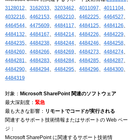
3128012
、
3162033
、
3203462
、
4011097
、
4011104
、
4032216
、
4462153
、
4462210
、
4462225
、
4464527
、
4464544
、
4475609
、
4484117
、
4484125
、
4484126
、
4484132
、
4484167
、
4484214
、
4484226
、
4484229
、
4484235
、
4484238
、
4484244
、
4484246
、
4484258
、
4484260
、
4484266
、
4484269
、
4484273
、
4484274
、
4484281
、
4484283
、
4484284
、
4484285
、
4484287
、
4484290
、
4484294
、
4484295
、
4484296
、
4484300
、
4484319
対象：
Microsoft SharePoint 関連のソフトウェア
最大深刻度：
緊急
最も大きな影響：
リモートでコードが実行される
関連するサポート技術情報またはサポートの Web ペー
ジ：
Microsoft SharePoint に関連するサポート技術情