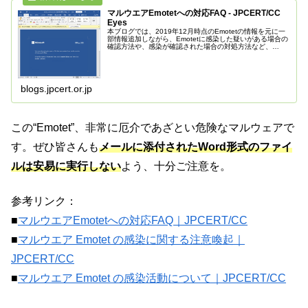
マルウエアEmotetへの対応FAQ - JPCERT/CC
Eyes
本ブログでは、2019年12月時点のEmotetの情報を元に一
部情報追加しながら、Emotetに感染した疑いがある場合の
確認方法や、感染が確認された場合の対処方法など、
Emotetに関するFAQを掲載しています。
blogs.jpcert.or.jp
この“Emotet”、非常に厄介であざとい危険なマルウェアで
す。ぜひ皆さんも
メールに添付されたWord形式のファイ
ルは安易に実行しない
よう、十分ご注意を。
参考リンク：
■
マルウエアEmotetへの対応FAQ｜JPCERT/CC
■
マルウエア Emotet の感染に関する注意喚起｜
JPCERT/CC
■
マルウエア Emotet の感染活動について｜JPCERT/CC