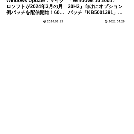
Windows Update：マイク
「Windows 10 2004 /
ロソフトが2024年3月の月
20H2」向けにオプション
例パッチを配信開始！60件
パッチ「KB5001391」が
の脆弱性が修正！
配信開始。タスクバーでニ
2024.03.13
2021.04.29
Windows 11では”Moment
ュースや天気などが確認可
5″の利用も可能に
能となる新機能追加や不具
合修正など。必要に応じて
インストールを