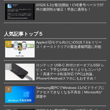
iOS26.5.2が配信開始！CVE番号ベースで37
件の脆弱性が修正！早急に適用を！
人気記事トップ５
Appleが旧モデル向けにiOS18.7.6をリリー
ス！オーストラリアの緊急通報問題に対処
ロジテック USB-C 外付けポータブルSSD レ
ビュー：下手なUSBメモリよりもコンパク
ト！高速データ転送対応でPCは勿論、
iPhoneやAndroidスマホにもおすすめ！
Samsung製PCでWindows 11のCドライブに
アクセスできなくなる不具合｜Microsoftが
調査中