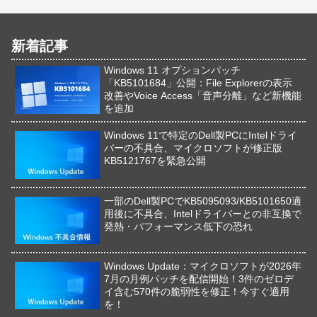
新着記事
Windows 11 オプションパッチ
「KB5101684」公開：File Explorerの表示
改善やVoice Access「音声分離」など新機能
を追加
Windows 11で特定のDell製PCにIntelドライ
バーの不具合、マイクロソフトが修正版
KB5121767を緊急公開
一部のDell製PCでKB5095093/KB5101650適
用後に不具合、Intelドライバーとの非互換で
発熱・パフォーマンス低下の恐れ
Windows Update：マイクロソフトが2026年
7月の月例パッチを配信開始！3件のゼロデ
イ含む570件の脆弱性を修正！今すぐ適用
を！