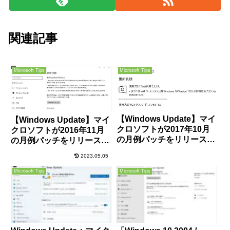
関連記事
Microsoft Tips
Microsoft Tips
【Windows Update】マイ
【Windows Update】マイ
クロソフトが2017年10月
クロソフトが2016年11月
の月例パッチをリリース。
の月例パッチをリリース。
一部のPCや法人向けPCで
今のところ大きな不具合報
2023.05.05
不具合発生の可能性あり！
告は無し。Adobe Flash
十分ご注意を。
Playerのアップデートもお
Microsoft Tips
Microsoft Tips
忘れなく！