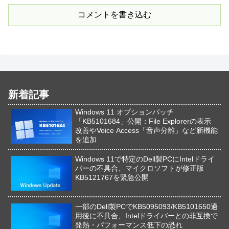
コメントを書き込む
新着記事
Windows 11 オプションパッチ
「KB5101684」公開：File Explorerの表示
改善やVoice Access「音声分離」など新機能
を追加
Windows 11で特定のDell製PCにIntelドライ
バーの不具合、マイクロソフトが修正版
KB5121767を緊急公開
一部のDell製PCでKB5095093/KB5101650適
用後に不具合、Intelドライバーとの非互換で
発熱・パフォーマンス低下の恐れ