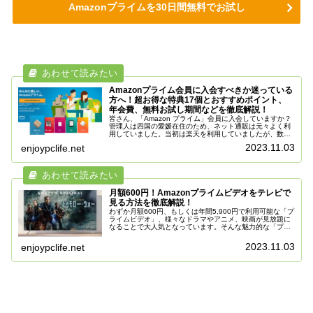
Amazonプライムを30日間無料でお試し
Amazonプライム会員に入会すべきか迷っている
方へ！超お得な特典17個とおすすめポイント、
年会費、無料お試し期間などを徹底解説！
皆さん、「Amazon プライム」会員に入会していますか？
管理人は四国の愛媛在住のため、ネット通販は元々よく利
用していました。当初は楽天を利用していましたが、数年
前に「Amazonプライム」へ入会してから無料配送が利用
2023.11.03
enjoypclife.net
できるようになり、通販...
月額600円！Amazonプライムビデオをテレビで
見る方法を徹底解説！
わずか月額600円、もしくは年間5,900円で利用可能な「プ
ライムビデオ」、様々なドラマやアニメ、映画が見放題に
なることで大人気となっています。そんな魅力的な「プラ
イムビデオ」ですが、スマホやタブレット、PCでも視聴で
きるものの、やはり一番...
2023.11.03
enjoypclife.net