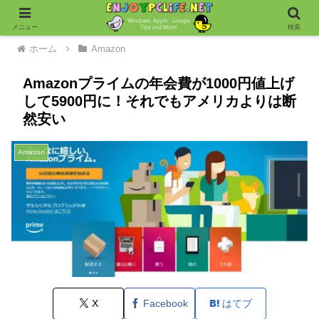
メニュー
検索
ホーム
Amazon
Amazonプライムの年会費が1000円値上げ
して5900円に！それでもアメリカよりは断
然安い
Amazon
X
Facebook
はてブ