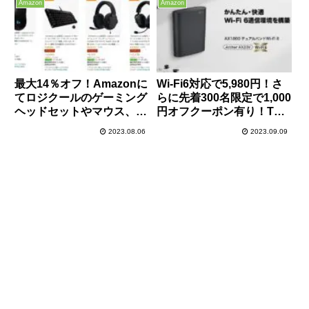
m2 SSDも安い！
Amazon
Amazon
最大14％オフ！Amazonに
Wi-Fi6対応で5,980円！さ
てロジクールのゲーミング
らに先着300名限定で1,000
ヘッドセットやマウス、キ
円オフクーポン有り！TP-
ーボード、ハンコンのお買
Linkがシリーズ最小のWi-
2023.08.06
2023.09.09
い得セールが開催中！
Fi 6ルーター「Archer
AX23V」をAmazon限定で
新発売！