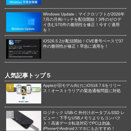
Windows Update：マイクロソフトが2026年
7月の月例パッチを配信開始！3件のゼロデ
イ含む570件の脆弱性を修正！今すぐ適用
を！
iOS26.5.2が配信開始！CVE番号ベースで37
件の脆弱性が修正！早急に適用を！
人気記事トップ５
Appleが旧モデル向けにiOS18.7.6をリリー
ス！オーストラリアの緊急通報問題に対処
ロジテック USB-C 外付けポータブルSSD レ
ビュー：下手なUSBメモリよりもコンパク
ト！高速データ転送対応でPCは勿論、
iPhoneやAndroidスマホにもおすすめ！