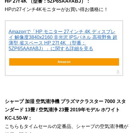
HP 27f 4K （型番：5ZP65AA#ABJ）：
HPの27インチ4Kモニターがお買い得お価格に！
Amazonで「HP モニター 27インチ 4K ディスプレ
イ 解像度3840x2160 非光沢 IPSパネル 高視野角 超
薄型 省スペース HP 27f 4K （型番：
5ZP65AA#ABJ）」に関する詳細を見る
Amazon
シャープ 加湿 空気清浄機 プラズマクラスター 7000 スタ
ンダード 13畳 / 空気清浄 23畳 2019年モデル ホワイト
KC-L50-W：
こちらもタイムセールの定番品、シャープの空気清浄機が