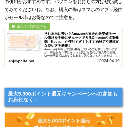
の併用がおすすめです。パソコンをお持ちの方はぜひ試し
てみてくださいね。なお、購入の際はスマホのアプリ経由
がセール時はお得なのでご注意を。
それ本当に安い？Amazonの過去の最安値/セー
ル価格を手軽にチェックできるChromeの拡張機
能「Keepa」が便利すぎ！おすすめ設定や基本的
な使い方を解説！
Amazonを利用して買い物をしている方も多いと思います
が、商品を買う際にちょっと気になるのが購入時の価格。
セール商品ではあってもあまり安くないときもあれば、以
前に比べると通常価格が大幅に値下がりしてかなりお買い
2024.04.10
enjoypclife.net
得になっていたりすることもあ...
最大5,000ポイント還元キャンペーンへの参加も
お忘れなく！