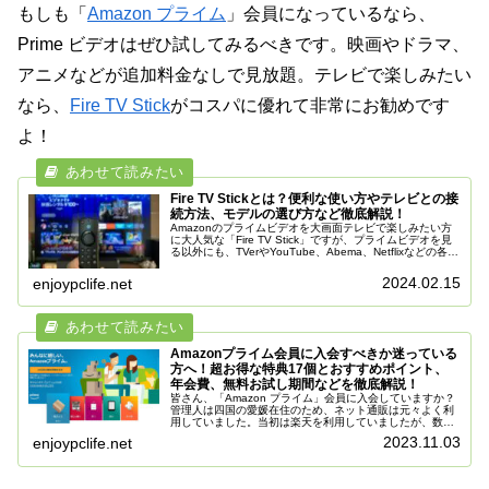
もしも「
Amazon プライム
」会員になっているなら、
Prime ビデオはぜひ試してみるべきです。映画やドラマ、
アニメなどが追加料金なしで見放題。テレビで楽しみたい
なら、
Fire TV Stick
がコスパに優れて非常にお勧めです
よ！
Fire TV Stickとは？便利な使い方やテレビとの接
続方法、モデルの選び方など徹底解説！
Amazonのプライムビデオを大画面テレビで楽しみたい方
に大人気な「Fire TV Stick」ですが、プライムビデオを見
る以外にも、TVerやYouTube、Abema、Netflixなどの各種
動画配信サービスを楽しんだり、音楽を聴く、ネ...
2024.02.15
enjoypclife.net
Amazonプライム会員に入会すべきか迷っている
方へ！超お得な特典17個とおすすめポイント、
年会費、無料お試し期間などを徹底解説！
皆さん、「Amazon プライム」会員に入会していますか？
管理人は四国の愛媛在住のため、ネット通販は元々よく利
用していました。当初は楽天を利用していましたが、数年
前に「Amazonプライム」へ入会してから無料配送が利用
2023.11.03
enjoypclife.net
できるようになり、通販...