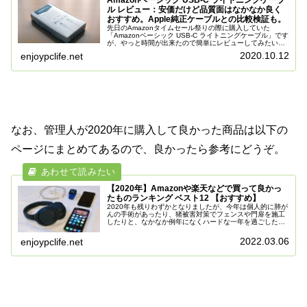
ル レビュー：安価だけど品質面はなかなか良く
おすすめ。Apple純正ケーブルとの比較検証も。
先日のAmazonタイムセール祭りの際に購入していた
「Amazonベーシック USB-C ライトニングケーブル」です
が、やっと時間が出来たので簡単にレビューしてみたいと
思います。Apple純正の「USB-C ライトニングケーブル
2020.10.12
enjoypclife.net
（税込2,0...
なお、管理人が2020年に購入して良かった商品は以下の
ページにまとめてあるので、良かったら参考にどうぞ。
【2020年】Amazonや楽天などで買って良かっ
たものランキング ベスト12 【おすすめ】
2020年も残りわずかとなりましたが、今年は個人的に肺が
んの手術があったり、猪被害対策でフェンスや門扉を施工
したりと、なかなか例年になくハードな一年を過ごした管
理人でございます。さて、2020年もiPhoneやApple
Watchなどの様...
2022.03.06
enjoypclife.net