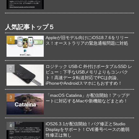
人気記事トップ５
Appleが旧モデル向けにiOS18.7.6をリリー
ス！オーストラリアの緊急通報問題に対処
ロジテック USB-C 外付けポータブルSSD レ
ビュー：下手なUSBメモリよりもコンパク
ト！高速データ転送対応でPCは勿論、
iPhoneやAndroidスマホにもおすすめ！
「macOS Catalina」が配信開始！アップデ
ートに対応するMacや新機能などまとめ！
iOS26.3.1が配信開始！バグ修正とStudio
Displayをサポート！CVE番号ベースの脆弱
性修正は無し