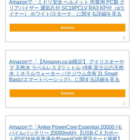
Amazonで「ミドリ安全 ヘルメット 作業用 PC製 ク
リアバイザー 通気孔付 SC19PCLV RA3 KP付（αラ
イナー） ホワイト/スモーク」に関する詳細を見る
Amazon
Amazonで「【Amazon.co.jp限定】 アイリスオーヤ
マ 天然水 ラベルレス 2リットル ×9本 富士山の天然
水 ミネラルウォーター バナジウム含有 2L Smart
Basic(スマートベーシック)」に関する詳細を見る
Amazon
Amazonで「Anker PowerCore Essential 20000 (モ
バイルバッテリー 20000mAh) 【USB-C入力ポー
ト/PSE技術基準適合/PowerIQ/低電流モード搭載】