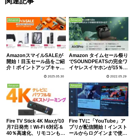
関連記事
Amazon
Amazon
AmazonスマイルSALEが
Amazon タイムセール祭り
開始！目玉セール品をご紹
でSOUNDPEATSの完全ワ
介！ポイントアップキャン
イヤレスイヤホンが15％オ
ペーンのエントリーもお忘
フ！欲しかった人は要チェ
2025.05.30
2022.05.29
れなく！
ック！
Amazon
Amazon
Fire TV Stick 4K Maxが10
Fire TVに「YouTube」ア
月7日発売！Wi-Fi 6対応＆
プリが配信開始！インスト
40％高速化、リモコンも刷
ールからログインまで使い