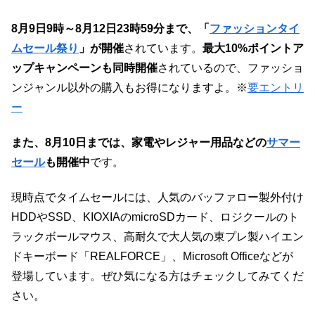
8月9日9時～8月12日23時59分まで、「
ファッションタイ
ムセール祭り
」が開催
されています。
最大10%ポイントア
ップキャンペーンも同時開催
されているので、ファッショ
ンジャンル以外の購入もお得になりますよ。※
要エントリ
ー
また、8月10日までは、家電やレジャー用品などの
サマー
セール
も開催中
です。
現時点でタイムセールには、人気のバッファロー製外付け
HDDやSSD、KIOXIAのmicroSDカード、ロジクールのト
ラックボールマウス、高耐久で大人気の東プレ製ハイエン
ドキーボード「REALFORCE」、Microsoft Officeなどが
登場しています。ぜひ気になる方はチェックしてみてくだ
さい。