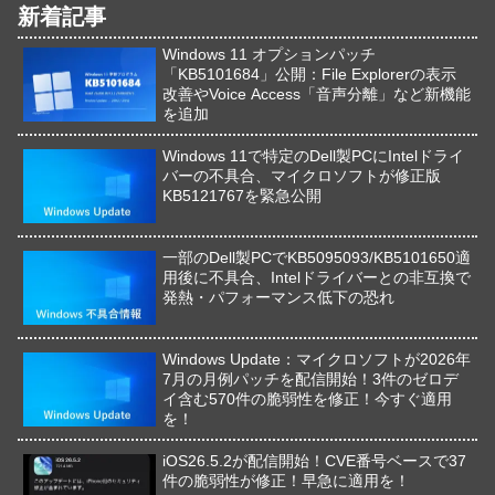
新着記事
Windows 11 オプションパッチ
「KB5101684」公開：File Explorerの表示
改善やVoice Access「音声分離」など新機能
を追加
Windows 11で特定のDell製PCにIntelドライ
バーの不具合、マイクロソフトが修正版
KB5121767を緊急公開
一部のDell製PCでKB5095093/KB5101650適
用後に不具合、Intelドライバーとの非互換で
発熱・パフォーマンス低下の恐れ
Windows Update：マイクロソフトが2026年
7月の月例パッチを配信開始！3件のゼロデ
イ含む570件の脆弱性を修正！今すぐ適用
を！
iOS26.5.2が配信開始！CVE番号ベースで37
件の脆弱性が修正！早急に適用を！