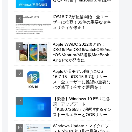
なる不具合｜Microsoftが調査中
iOS18.7.2が配信開始！全ユー
ザーに推奨！35件の重要なセキ
ュリティが修正！
Apple WWDC 2022まとめ：
iOS16/iPadOS16/watchOS9/ma
cOS Ventura/M2搭載MacBook
Air＆Proが発表に
Appleが旧モデル向けにiOS
16.7.15、iOS 15.8.7をリリー
ス！全ユーザーに推奨の重要な
バグ修正！今すぐ適用を！
【緊急】Windows 10 ESUに必
須！アップデート
「KB5072653」が解消するイン
ストールエラーとOOBリリース
の背景
Windows Update：マイクロソ
フトが2026年3月の月例パッチ