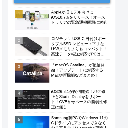
Appleが旧モデル向けに
iOS18.7.6をリリース！オース
トラリアの緊急通報問題に対処
ロジテック USB-C 外付けポー
タブルSSD レビュー：下手な
USBメモリよりもコンパクト！
高速データ転送対応でPCは勿
論、iPhoneやAndroidスマホに
もおすすめ！
「macOS Catalina」が配信開
始！アップデートに対応する
Macや新機能などまとめ！
iOS26.3.1が配信開始！バグ修
正とStudio Displayをサポー
ト！CVE番号ベースの脆弱性修
正は無し
Samsung製PCでWindows 11の
Cドライブにアクセスできなく