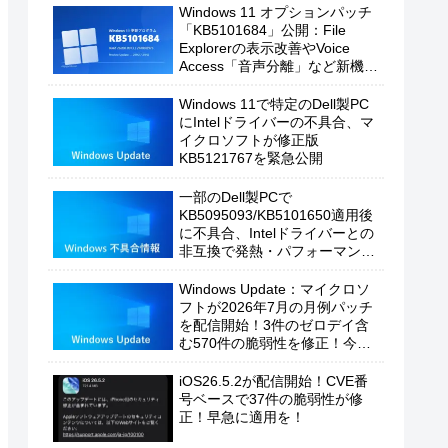
Windows 11 オプションパッチ
「KB5101684」公開：File
Explorerの表示改善やVoice
Access「音声分離」など新機能
を追加
Windows 11で特定のDell製PC
にIntelドライバーの不具合、マ
イクロソフトが修正版
KB5121767を緊急公開
一部のDell製PCで
KB5095093/KB5101650適用後
に不具合、Intelドライバーとの
非互換で発熱・パフォーマンス
低下の恐れ
Windows Update：マイクロソ
フトが2026年7月の月例パッチ
を配信開始！3件のゼロデイ含
む570件の脆弱性を修正！今す
ぐ適用を！
iOS26.5.2が配信開始！CVE番
号ベースで37件の脆弱性が修
正！早急に適用を！