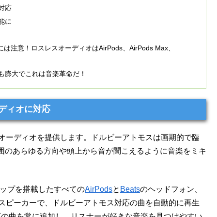
に対応
可能に
！ロスレスオーディオはAirPods、AirPods Max、
信曲も膨大でこれは音楽革命だ！
ーディオに対応
よる空間オーディオを提供します。ドルビーアトモスは画期的で臨
囲のあらゆる方向や頭上から音が聞こえるように音楽をミキ
W1チップを搭載したすべての
AirPods
と
Beats
のヘッドフォン、
の内蔵スピーカーで、ドルビーアトモス対応の曲を自動的に再生
モス対応の曲を常に追加し、リスナーが好きな音楽を見つけやすい