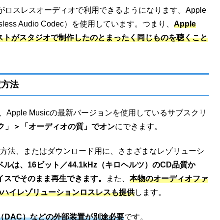
タログがロスレスオーディオで利用できるようになります。Apple
less Audio Codec）を使用しています。つまり、
Apple
ィストがスタジオで制作したのとまったく同じものを聴くこと
定方法
Apple Musicの最新バージョンを使用しているサブスクリ
ク」＞「オーディオの質」でオン
にできます。
接続方法、またはダウンロード用に、さまざまなレゾリューシ
のレベルは、16ビット／44.1kHz（キロヘルツ）のCD品質か
デバイスでそのまま再生できます。
また、
本物のオーディオファ
kHzのハイレゾリューションロスレスも提供
します。
タ（DAC）などの外部装置が別途必要
です。