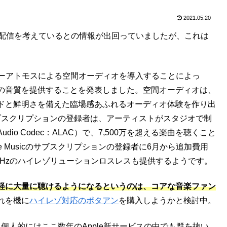
2021.05.20
ゾ音源の配信を考えているとの情報が出回っていましたが、これは
c」にドルビーアトモスによる空間オーディオを導入することによっ
の音質を提供することを発表しました。空間オーディオは、
ドと鮮明さを備えた臨場感あふれるオーディオ体験を作り出
cのサブスクリプションの登録者は、アーティストがスタジオで制
Audio Codec：ALAC）で、7,500万を超える楽曲を聴くこと
 Musicのサブスクリプションの登録者に6月から追加費用
2kHzのハイレゾリューションロスレスも提供するようです。
軽に大量に聴けるようになるというのは、コアな音楽ファン
れを機に
ハイレゾ対応のポタアン
を購入しようかと検討中。
応、個人的にはここ数年のApple新サービスの中でも群を抜い