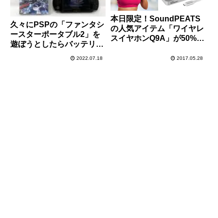
本日限定！SoundPEATS
久々にPSPの「ファンタシ
の人気アイテム「ワイヤレ
ースターポータブル2」を
スイヤホンQ9A」が50%オ
遊ぼうとしたらバッテリー
フ！「Bluetooth スピーカ
が膨張していたので交換し
ーP5」が15％オフ！にな
2022.07.18
2017.05.28
てみた！
る限定クーポンを頂きまし
た！欲しい人は急げ！