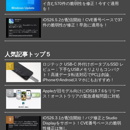
イ含む570件の脆弱性を修正！今すぐ適用
を！
iOS26.5.2が配信開始！CVE番号ベースで37
件の脆弱性が修正！早急に適用を！
人気記事トップ５
ロジテック USB-C 外付けポータブルSSD レ
ビュー：下手なUSBメモリよりもコンパク
ト！高速データ転送対応でPCは勿論、
iPhoneやAndroidスマホにもおすすめ！
Appleが旧モデル向けにiOS18.7.6をリリー
ス！オーストラリアの緊急通報問題に対処
iOS26.3.1が配信開始！バグ修正とStudio
Displayをサポート！CVE番号ベースの脆弱
性修正は無し