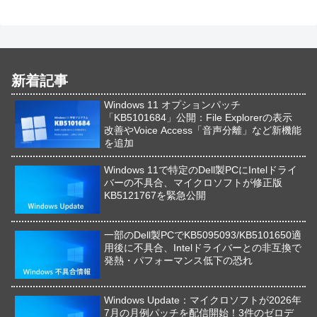
新着記事
Windows 11 オプションパッチ
「KB5101684」公開：File Explorerの表示
改善やVoice Access「音声分離」など新機能
を追加
Windows 11で特定のDell製PCにIntelドライ
バーの不具合、マイクロソフトが修正版
KB5121767を緊急公開
一部のDell製PCでKB5095093/KB5101650適
用後に不具合、Intelドライバーとの非互換で
発熱・パフォーマンス低下の恐れ
Windows Update：マイクロソフトが2026年
7月の月例パッチを配信開始！3件のゼロデ