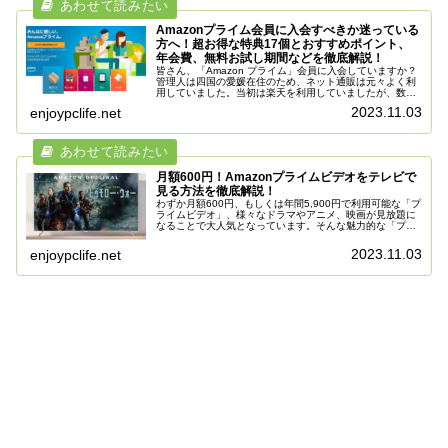
Amazonプライム会員に入会すべきか迷っている
方へ！超お得な特典17個とおすすめポイント、
年会費、無料お試し期間などを徹底解説！
皆さん、「Amazon プライム」会員に入会していますか？
管理人は四国の愛媛在住のため、ネット通販は元々よく利
用していました。当初は楽天を利用していましたが、数年
前に「Amazonプライム」へ入会してから無料配送が利用
2023.11.03
enjoypclife.net
できるようになり、通販...
月額600円！Amazonプライムビデオをテレビで
見る方法を徹底解説！
わずか月額600円、もしくは年間5,900円で利用可能な「プ
ライムビデオ」、様々なドラマやアニメ、映画が見放題に
なることで大人気となっています。そんな魅力的な「プラ
イムビデオ」ですが、スマホやタブレット、PCでも視聴で
きるものの、やはり一番...
2023.11.03
enjoypclife.net