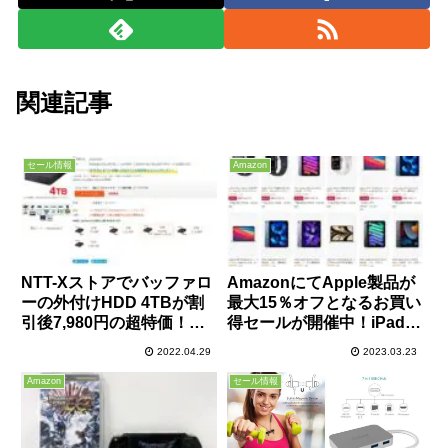
関連記事
セール情報
Amazon
NTT-Xストアでバッファロ
AmazonにてApple製品が
ーの外付けHDD 4TBが割
最大15％オフとなるお買い
引後7,980円の超特価！在
得セールが開催中！iPadや
庫僅少なので欲しい人は急
MacBook、Apple Watch
2022.04.29
2023.03.23
げ！
が安い！
Amazon
セール情報