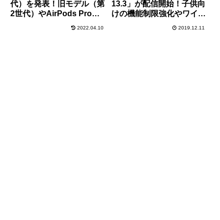
代）を発表！旧モデル（第
13.3」が配信開始！子供向
2世代）やAirPods Proと
けの機能制限強化やワイヤ
のスペック・価格比較まと
レス充電が遅い問題への対
2022.04.10
2019.12.11
め！
処など、不具合改善も多数
あり。旧端末向けに「iOS
12.4.4」の配信も。