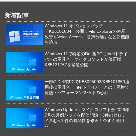
新着記事
Windows 11 オプションパッチ
「KB5101684」公開：File Explorerの表示
改善やVoice Access「音声分離」など新機能
を追加
Windows 11で特定のDell製PCにIntelドライ
バーの不具合、マイクロソフトが修正版
KB5121767を緊急公開
一部のDell製PCでKB5095093/KB5101650適
用後に不具合、Intelドライバーとの非互換で
発熱・パフォーマンス低下の恐れ
Windows Update：マイクロソフトが2026年
7月の月例パッチを配信開始！3件のゼロデ
イ含む570件の脆弱性を修正！今すぐ適用
を！