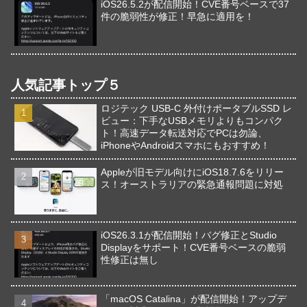
iOS26.5.2が配信開始！CVE番号ベースで37
件の脆弱性が修正！早急に適用を！
人気記事トップ５
ロジテック USB-C 外付けポータブルSSD レ
ビュー：下手なUSBメモリよりもコンパク
ト！高速データ転送対応でPCは勿論、
iPhoneやAndroidスマホにもおすすめ！
Appleが旧モデル向けにiOS18.7.6をリリー
ス！オーストラリアの緊急通報問題に対処
iOS26.3.1が配信開始！バグ修正とStudio
Displayをサポート！CVE番号ベースの脆弱
性修正は無し
「macOS Catalina」が配信開始！アップデ