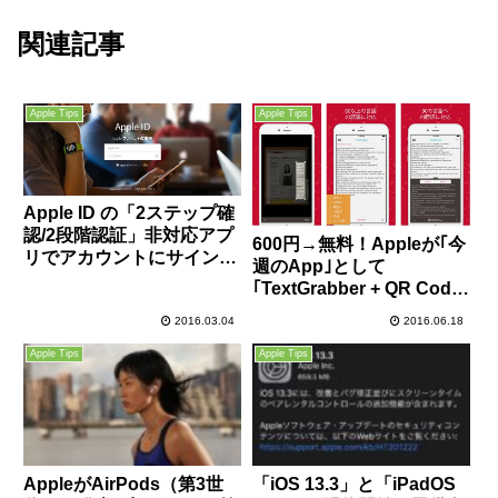
関連記事
Apple Tips
Apple Tips
Apple ID の「2ステップ確
認/2段階認証」非対応アプ
600円→無料！Appleが｢今
リでアカウントにサインイ
週のApp｣として
ン/パスワード入力する方
｢TextGrabber + QR Code
法
Scanner｣を無料配信中！
2016.03.04
2016.06.18
Apple Tips
Apple Tips
AppleがAirPods（第3世
「iOS 13.3」と「iPadOS