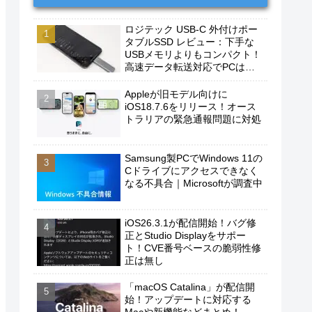
ロジテック USB-C 外付けポー
タブルSSD レビュー：下手な
USBメモリよりもコンパクト！
高速データ転送対応でPCは勿
論、iPhoneやAndroidスマホに
もおすすめ！
Appleが旧モデル向けに
iOS18.7.6をリリース！オース
トラリアの緊急通報問題に対処
Samsung製PCでWindows 11の
Cドライブにアクセスできなく
なる不具合｜Microsoftが調査中
iOS26.3.1が配信開始！バグ修
正とStudio Displayをサポー
ト！CVE番号ベースの脆弱性修
正は無し
「macOS Catalina」が配信開
始！アップデートに対応する