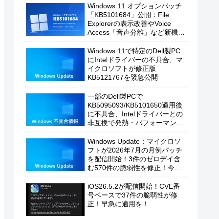
Windows 11 オプションパッチ
「KB5101684」公開：File
Explorerの表示改善やVoice
Access「音声分離」など新機能
を追加
Windows 11で特定のDell製PC
にIntelドライバーの不具合、マ
イクロソフトが修正版
KB5121767を緊急公開
一部のDell製PCで
KB5095093/KB5101650適用後
に不具合、Intelドライバーとの
非互換で発熱・パフォーマンス
低下の恐れ
Windows Update：マイクロソ
フトが2026年7月の月例パッチ
を配信開始！3件のゼロデイ含
む570件の脆弱性を修正！今す
ぐ適用を！
iOS26.5.2が配信開始！CVE番
号ベースで37件の脆弱性が修
正！早急に適用を！