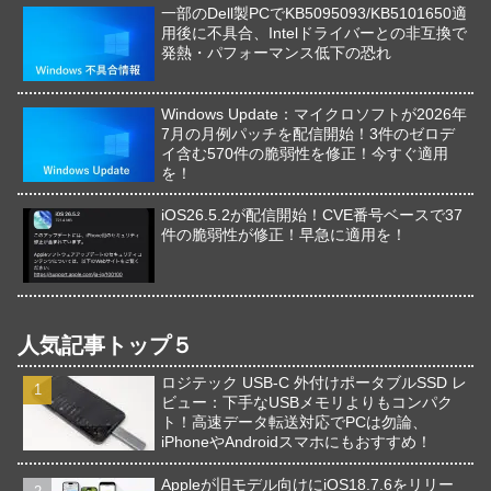
一部のDell製PCでKB5095093/KB5101650適
用後に不具合、Intelドライバーとの非互換で
発熱・パフォーマンス低下の恐れ
Windows Update：マイクロソフトが2026年
7月の月例パッチを配信開始！3件のゼロデ
イ含む570件の脆弱性を修正！今すぐ適用
を！
iOS26.5.2が配信開始！CVE番号ベースで37
件の脆弱性が修正！早急に適用を！
人気記事トップ５
ロジテック USB-C 外付けポータブルSSD レ
ビュー：下手なUSBメモリよりもコンパク
ト！高速データ転送対応でPCは勿論、
iPhoneやAndroidスマホにもおすすめ！
Appleが旧モデル向けにiOS18.7.6をリリー