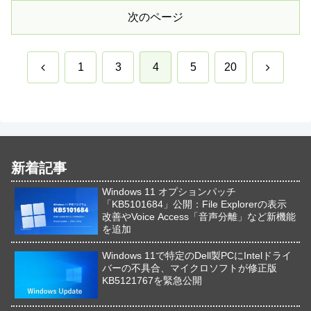
次のページ
前
次
1
3
4
5
20
へ
へ
新着記事
Windows 11 オプションパッチ
「KB5101684」公開：File Explorerの表示
改善やVoice Access「音声分離」など新機能
を追加
Windows 11で特定のDell製PCにIntelドライ
バーの不具合、マイクロソフトが修正版
KB5121767を緊急公開