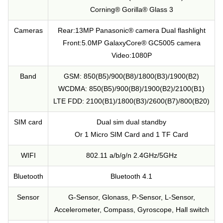
Corning® Gorilla® Glass 3
Cameras
Rear:13MP Panasonic® camera Dual flashlight
Front:5.0MP GalaxyCore® GC5005 camera
Video:1080P
Band
GSM: 850(B5)/900(B8)/1800(B3)/1900(B2)
WCDMA: 850(B5)/900(B8)/1900(B2)/2100(B1)
LTE FDD: 2100(B1)/1800(B3)/2600(B7)/800(B20)
SIM card
Dual sim dual standby
Or 1 Micro SIM Card and 1 TF Card
WIFI
802.11 a/b/g/n 2.4GHz/5GHz
Bluetooth
Bluetooth 4.1
Sensor
G-Sensor, Glonass, P-Sensor, L-Sensor,
Accelerometer, Compass, Gyroscope, Hall switch