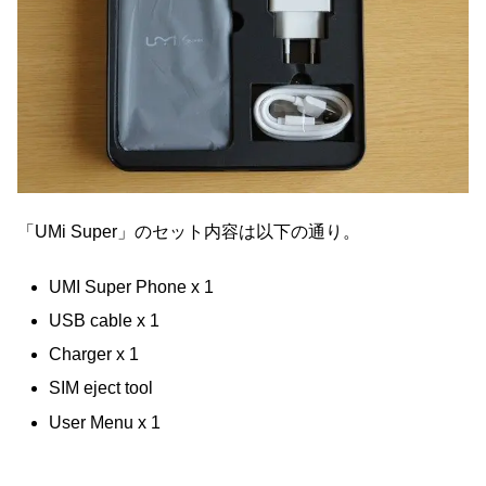
「UMi Super」のセット内容は以下の通り。
UMI Super Phone x 1
USB cable x 1
Charger x 1
SIM eject tool
User Menu x 1