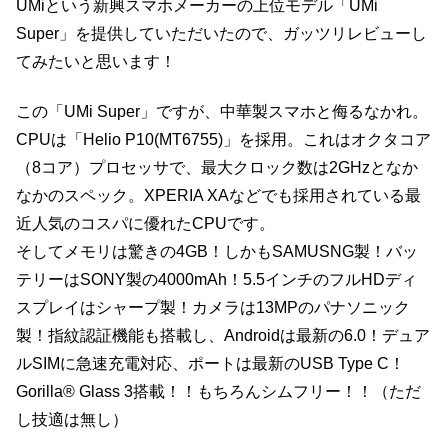
UMiという新興スマホメーカーの上位モデル「UMi
Super」を提供していただいたので、ガッツリレビューし
てみたいと思います！
この「UMi Super」ですが、中華製スマホと侮るなかれ。
CPUは「Helio P10(MT6755)」を採用。これはオクタコア
（8コア）プロセッサで、最大クロック数は2GHzとなか
なかのスペック。XPERIA XAなどでも採用されている最
近人気のコスパに優れたCPUです。
そしてメモリは驚きの4GB！しかもSAMUSNG製！バッ
テリーはSONY製の4000mAh！5.5インチのフルHDディ
スプレイはシャープ製！カメラは13MPのパナソニック
製！指紋認証機能も搭載し、Androidは最新の6.0！デュア
ルSIMに急速充電対応、ポートは最新のUSB Type C！
Gorilla® Glass 3搭載！！もちろんシムフリー！！（ただ
し技適は無し）