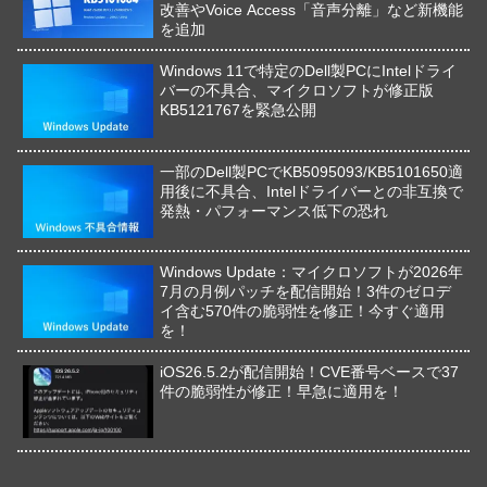
改善やVoice Access「音声分離」など新機能
を追加
Windows 11で特定のDell製PCにIntelドライ
バーの不具合、マイクロソフトが修正版
KB5121767を緊急公開
一部のDell製PCでKB5095093/KB5101650適
用後に不具合、Intelドライバーとの非互換で
発熱・パフォーマンス低下の恐れ
Windows Update：マイクロソフトが2026年
7月の月例パッチを配信開始！3件のゼロデ
イ含む570件の脆弱性を修正！今すぐ適用
を！
iOS26.5.2が配信開始！CVE番号ベースで37
件の脆弱性が修正！早急に適用を！