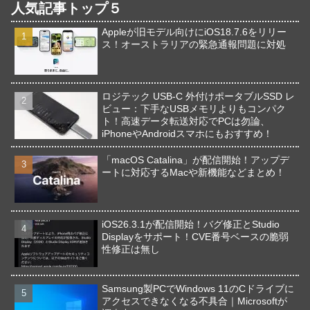
人気記事トップ５
Appleが旧モデル向けにiOS18.7.6をリリー
ス！オーストラリアの緊急通報問題に対処
ロジテック USB-C 外付けポータブルSSD レ
ビュー：下手なUSBメモリよりもコンパク
ト！高速データ転送対応でPCは勿論、
iPhoneやAndroidスマホにもおすすめ！
「macOS Catalina」が配信開始！アップデ
ートに対応するMacや新機能などまとめ！
iOS26.3.1が配信開始！バグ修正とStudio
Displayをサポート！CVE番号ベースの脆弱
性修正は無し
Samsung製PCでWindows 11のCドライブに
アクセスできなくなる不具合｜Microsoftが