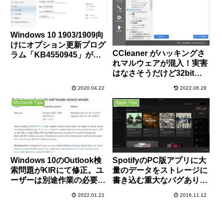
Windows 10 1903/1909向
けにオプション更新プログ
CCleaner がハッキングさ
ラム「KB4550945」が配
れマルウェアが混入！実害
信開始に。不具合修正がメ
はなさそうだけど32bit版
インなので必要に応じてイ
ユーザーは早急にアップデ
ンストールを。
2020.04.22
2022.06.28
ートを！
Microsoft Tips
Apple Tips
Windows 10のOutlook検
SpotifyのPC版アプリに大
索問題がKIRにて修正。ユ
量のデータをストレージに
ーザーは別途作業の必要は
書き込む重大なバグあり！
なし
HDDやSSDの寿命が縮む
2022.01.21
2016.11.12
可能性があるので早急にア
ップデートを！