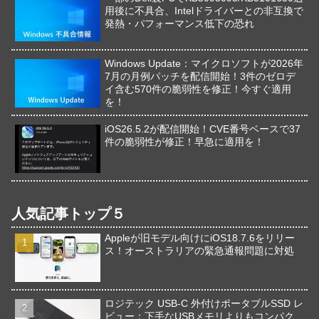
用後に不具合、Intelドライバーとの非互換で
発熱・パフォーマンス低下の恐れ
Windows Update：マイクロソフトが2026年
7月の月例パッチを配信開始！3件のゼロデ
イ含む570件の脆弱性を修正！今すぐ適用
を！
iOS26.5.2が配信開始！CVE番号ベースで37
件の脆弱性が修正！早急に適用を！
人気記事トップ５
Appleが旧モデル向けにiOS18.7.6をリリー
ス！オーストラリアの緊急通報問題に対処
ロジテック USB-C 外付けポータブルSSD レ
ビュー：下手なUSBメモリよりもコンパク