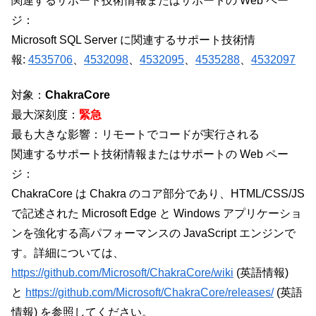
関連するサポート技術情報またはサポートの Web ペー
ジ：
Microsoft SQL Server に関連するサポート技術情
報:
4535706
、
4532098
、
4532095
、
4535288
、
4532097
対象：
ChakraCore
最大深刻度：
緊急
最も大きな影響：リモートでコードが実行される
関連するサポート技術情報またはサポートの Web ペー
ジ：
ChakraCore は Chakra のコア部分であり、HTML/CSS/JS
で記述された Microsoft Edge と Windows アプリケーショ
ンを強化する高パフォーマンスの JavaScript エンジンで
す。詳細については、
https://github.com/Microsoft/ChakraCore/wiki
(英語情報)
と
https://github.com/Microsoft/ChakraCore/releases/
(英語
情報) を参照してください。