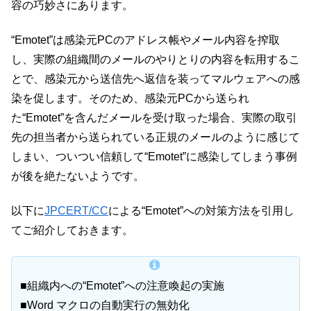
容の巧妙さにあります。
“Emotet”は感染元PCのアドレス帳やメール内容を搾取
し、実際の組織間のメールのやりとりの内容を転用するこ
とで、感染元から送信先へ返信を装ってマルウェアへの感
染を促します。そのため、感染元PCから送られ
た“Emotet”を含んだメールを受け取った場合、実際の取引
先の担当者から送られている正規のメールのように感じて
しまい、ついつい信頼して“Emotet”に感染してしまう事例
が後を絶たないようです。
以下に
JPCERT/CC
による“Emotet”への対策方法を引用し
てご紹介しておきます。
■組織内への“Emotet”への注意喚起の実施
■Word マクロの自動実行の無効化