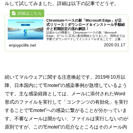
ルして試してみました。詳細は以下の記事でどうぞ。
Chromiumベースの新「Microsoft Edge」が正
式リリース！ダウンロード＆インストール手順紹
介と初期設定の流れ解説！
以前からの噂通り、Chromiumベースの新「Microsoft
Edge」がついに正式に配信開始となりました。現時点では
手動でダウンロードしてインストールすることで、上書き
更新で利用可能となっています。なお、Windows Update
2020.01.17
enjoypclife.net
で...
続いてマルウェアに関する注意喚起です。2019年10月以
降、日本国内にて“Emotet”の感染事例が急増しているよう
です。主な感染経路としては、メールに添付されたWord
形式のファイルを実行して「コンテンツの有効化」を実行
することで“Emotet”への感染に繋がることが分かっていま
す。不審なメールは開かない、ファイルは実行しないのが
原則ですが、この“Emotet”の厄介なところはそのメール内