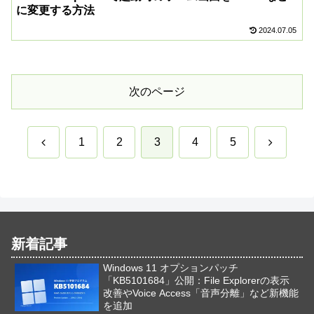
に変更する方法
2024.07.05
次のページ
前
次
1
2
3
4
5
へ
へ
新着記事
Windows 11 オプションパッチ
「KB5101684」公開：File Explorerの表示
改善やVoice Access「音声分離」など新機能
を追加