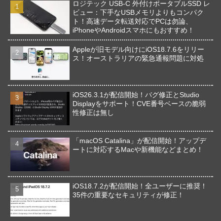
ロジテック USB-C 外付けポータブルSSD レ
ビュー：下手なUSBメモリよりもコンパク
ト！高速データ転送対応でPCは勿論、
iPhoneやAndroidスマホにもおすすめ！
Appleが旧モデル向けにiOS18.7.6をリリー
ス！オーストラリアの緊急通報問題に対処
iOS26.3.1が配信開始！バグ修正とStudio
Displayをサポート！CVE番号ベースの脆弱
性修正は無し
「macOS Catalina」が配信開始！アップデ
ートに対応するMacや新機能などまとめ！
iOS18.7.2が配信開始！全ユーザーに推奨！
35件の重要なセキュリティが修正！