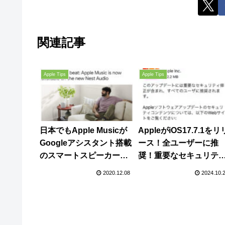
関連記事
Apple Tips
Apple Tips
日本でもApple Musicが
AppleがiOS17.7.1をリ
Googleアシスタント搭載
ース！全ユーザーに推
のスマートスピーカーで
奨！重要なセキュリテ
利用可能に！
修正が含まれるので早
2020.12.08
2024.10.
に適用を！