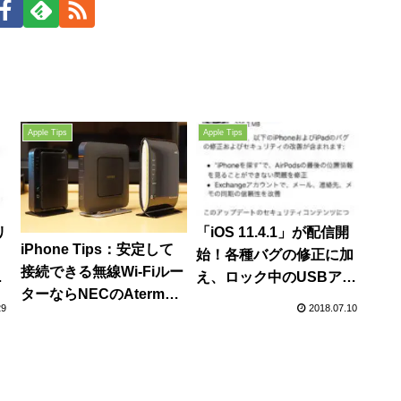
Apple Tips
Apple Tips
リ
「iOS 11.4.1」が配信開
iPhone Tips：安定して
始！各種バグの修正に加
接続できる無線Wi-Fiルー
ィ
え、ロック中のUSBアク
ターならNECのAtermシ
急
セサリ接続を制限する機
29
2018.07.10
リーズがおすすめ！
能が追加に。現状大きな
Buffaloの無線LAN親機が
不具合報告は無し。
不安定/途切れる/フリーズ
するので買い替えまし