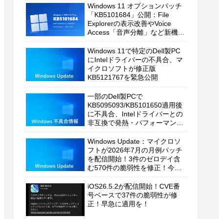
Windows 11 オプションパッチ
「KB5101684」公開：File
Explorerの表示改善やVoice
Access「音声分離」など新機能
を追加
Windows 11で特定のDell製PC
にIntelドライバーの不具合、マ
イクロソフトが修正版
KB5121767を緊急公開
一部のDell製PCで
KB5095093/KB5101650適用後
に不具合、Intelドライバーとの
非互換で発熱・パフォーマンス
低下の恐れ
Windows Update：マイクロソ
フトが2026年7月の月例パッチ
を配信開始！3件のゼロデイ含
む570件の脆弱性を修正！今す
ぐ適用を！
iOS26.5.2が配信開始！CVE番
号ベースで37件の脆弱性が修
正！早急に適用を！