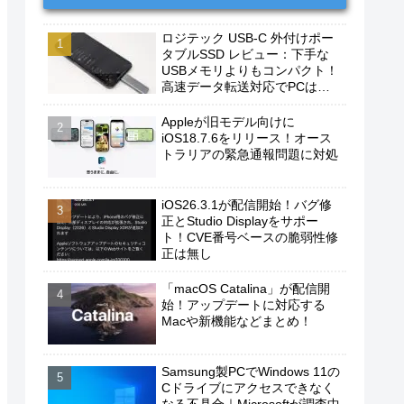
ロジテック USB-C 外付けポー
タブルSSD レビュー：下手な
USBメモリよりもコンパクト！
高速データ転送対応でPCは勿
論、iPhoneやAndroidスマホに
もおすすめ！
Appleが旧モデル向けに
iOS18.7.6をリリース！オース
トラリアの緊急通報問題に対処
iOS26.3.1が配信開始！バグ修
正とStudio Displayをサポー
ト！CVE番号ベースの脆弱性修
正は無し
「macOS Catalina」が配信開
始！アップデートに対応する
Macや新機能などまとめ！
Samsung製PCでWindows 11の
Cドライブにアクセスできなく