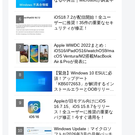
なる不具合｜Microsoftが調査中
iOS18.7.2が配信開始！全ユー
ザーに推奨！35件の重要なセキ
ュリティが修正！
Apple WWDC 2022まとめ：
iOS16/iPadOS16/watchOS9/ma
cOS Ventura/M2搭載MacBook
Air＆Proが発表に
【緊急】Windows 10 ESUに必
須！アップデート
「KB5072653」が解消するイン
ストールエラーとOOBリリース
の背景
Appleが旧モデル向けにiOS
16.7.15、iOS 15.8.7をリリー
ス！全ユーザーに推奨の重要な
バグ修正！今すぐ適用を！
Windows Update：マイクロソ
フトが2026年3月の月例パッチ