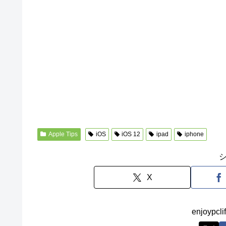
Apple Tips
iOS
iOS 12
ipad
iphone
X
enjoyp