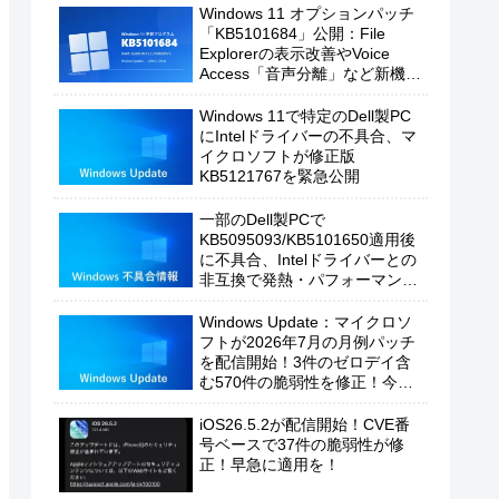
Windows 11 オプションパッチ
「KB5101684」公開：File
Explorerの表示改善やVoice
Access「音声分離」など新機能
を追加
Windows 11で特定のDell製PC
にIntelドライバーの不具合、マ
イクロソフトが修正版
KB5121767を緊急公開
一部のDell製PCで
KB5095093/KB5101650適用後
に不具合、Intelドライバーとの
非互換で発熱・パフォーマンス
低下の恐れ
Windows Update：マイクロソ
フトが2026年7月の月例パッチ
を配信開始！3件のゼロデイ含
む570件の脆弱性を修正！今す
ぐ適用を！
iOS26.5.2が配信開始！CVE番
号ベースで37件の脆弱性が修
正！早急に適用を！