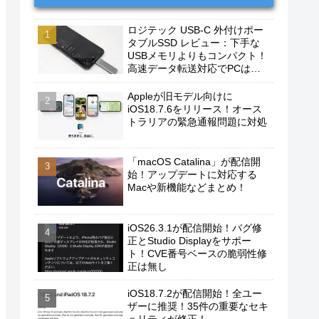
ロジテック USB-C 外付けポー
タブルSSD レビュー：下手な
USBメモリよりもコンパクト！
高速データ転送対応でPCは勿
論、iPhoneやAndroidスマホに
もおすすめ！
Appleが旧モデル向けに
iOS18.7.6をリリース！オース
トラリアの緊急通報問題に対処
「macOS Catalina」が配信開
始！アップデートに対応する
Macや新機能などまとめ！
iOS26.3.1が配信開始！バグ修
正とStudio Displayをサポー
ト！CVE番号ベースの脆弱性修
正は無し
iOS18.7.2が配信開始！全ユー
ザーに推奨！35件の重要なセキ