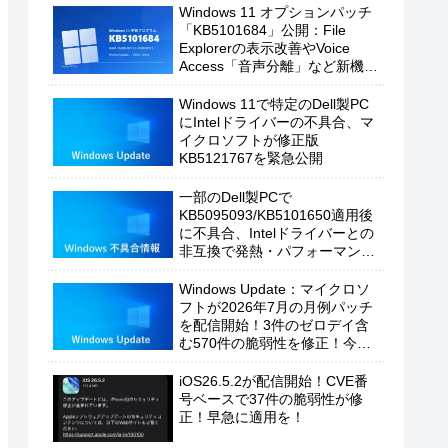
Windows 11 オプションパッチ
「KB5101684」公開：File
Explorerの表示改善やVoice
Access「音声分離」など新機能
を追加
Windows 11で特定のDell製PC
にIntelドライバーの不具合、マ
イクロソフトが修正版
KB5121767を緊急公開
一部のDell製PCで
KB5095093/KB5101650適用後
に不具合、Intelドライバーとの
非互換で発熱・パフォーマンス
低下の恐れ
Windows Update：マイクロソ
フトが2026年7月の月例パッチ
を配信開始！3件のゼロデイ含
む570件の脆弱性を修正！今す
ぐ適用を！
iOS26.5.2が配信開始！CVE番
号ベースで37件の脆弱性が修
正！早急に適用を！