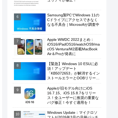
ュリティが修正！
Samsung製PCでWindows 11の
Cドライブにアクセスできなく
なる不具合｜Microsoftが調査中
Apple WWDC 2022まとめ：
iOS16/iPadOS16/watchOS9/ma
cOS Ventura/M2搭載MacBook
Air＆Proが発表に
【緊急】Windows 10 ESUに必
須！アップデート
「KB5072653」が解消するイン
ストールエラーとOOBリリース
の背景
Appleが旧モデル向けにiOS
16.7.15、iOS 15.8.7をリリー
ス！全ユーザーに推奨の重要な
バグ修正！今すぐ適用を！
Windows Update：マイクロソ
フトが2026年3月の月例パッチ