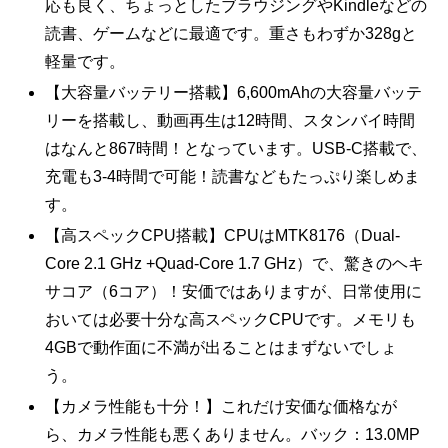
応も良く、ちょっとしたブラウジングやKindleなどの
読書、ゲームなどに最適です。重さもわずか328gと
軽量です。
【大容量バッテリー搭載】6,600mAhの大容量バッテ
リーを搭載し、動画再生は12時間、スタンバイ時間
はなんと867時間！となっています。USB-C搭載で、
充電も3-4時間で可能！読書などもたっぷり楽しめま
す。
【高スペックCPU搭載】CPUはMTK8176（Dual-
Core 2.1 GHz +Quad-Core 1.7 GHz）で、驚きのヘキ
サコア（6コア）！安価ではありますが、日常使用に
おいては必要十分な高スペックCPUです。メモリも
4GBで動作面に不満が出ることはまずないでしょ
う。
【カメラ性能も十分！】これだけ安価な価格なが
ら、カメラ性能も悪くありません。バック：13.0MP