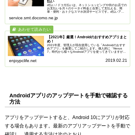
払い
d払い / ドコモ払いは、ネットショッピングや街のお店での
お支払いを月々のケータイ料金と合算して支払える、簡
単・便利・おトクなスマホ決済サービスです。d払いアプ
リなら、街のお店でのお買物時にバーコードで簡単に決済
service.smt.docomo.ne.jp
ができます。d払い / ドコ...
【2021年】厳選！Androidのおすすめアプリまと
め！
2021年度、管理人が現在使用している「Androidのおすす
めアプリ」を厳選してご紹介します。個人的に「Nexus
7」時代から様々なAndroidアプリを使ってきていますが、
先日「Pixel 3 XL」を購入したこともあり、従来のお気
に...
2019.02.21
enjoypclife.net
Androidアプリのアップデートを手動で確認する
方法
アプリをアップデートすると、Android 10にアプリが対応
する場合もあります。最新のアプリアップデートを手動で
確認し、適用する方法は次のとおり。