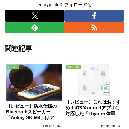
enjoypclifeをフォローする
関連記事
レビュー
Apple Tips
【レビュー】これはおすす
【レビュー】防水仕様の
め！iOS/Androidアプリに
Bluetoothスピーカー
対応した「1byone 体重・
「Aukey SK-M4」はアウ
体組成計」は、体重/体内
トドアでガンガン使いた
水分/BMI/体脂肪/内臓脂肪
2015.12.04
2016.08.26