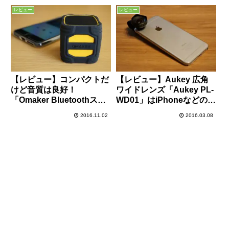
い！
が手軽に測定/記録可能で
レビュー
レビュー
すよ！
【レビュー】コンパクトだ
【レビュー】Aukey 広角
けど音質は良好！
ワイドレンズ「Aukey PL-
「Omaker Bluetoothスピ
WD01」はiPhoneなどのス
ーカー キューブタイプ
マホで手軽に使用可能！旅
2016.11.02
2016.03.08
W4N」は手軽に持ち運べ
行の風景写真撮影などにお
るポータブルスピーカー！
すすめ！