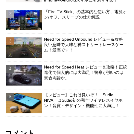
iPhoneやAndroidスマホにもおすすめ！
「Fire TV Stick」の基本的な使い方、電源オ
ン/オフ、スリープの仕方解説
Need for Speed Unbound レビュー＆攻略：
良い意味で大味な神ストリートレースゲー
ム！最高です！
Need for Speed Heat レビュー＆攻略！正統
進化で個人的には大満足！警察が強いのは
賛否両論か。
【レビュー】これは良いぞ！「Sudio
NIVA」はSudio初の完全ワイヤレスイヤホ
ン！音質・デザイン・機能性に大満足！
コメント