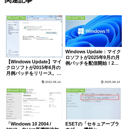
Microsoft Tips
Microsoft Tips
Windows Update：マイク
ロソフトが2025年9月の月
【Windows Update】マイ
例パッチを配信開始！2件
クロソフトが2015年6月の
のゼロデイ含む81件の脆弱
月例パッチをリリース。今
性を修正！早急に適用を！
の所不具合は無さそう。
2022.06.14
2025.09.10
Microsoft Tips
Microsoft Tips
「Windows 10 2004 /
ESETの「セキュアーブラ