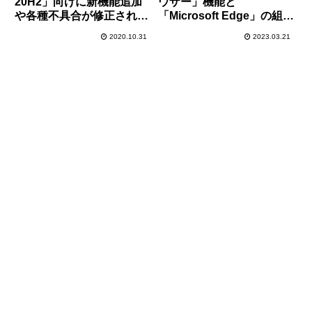
20H2」向けに新機能追加
ウザー」機能と
や各種不具合が修正された
「Microsoft Edge」の組み
オプションパッチ
合わせでブラウザが真っ白
2020.10.31
2023.03.21
「KB4580364」が配信開
になる不具合が発生、対処
始。必要に応じてインスト
方法はあり
ールを。