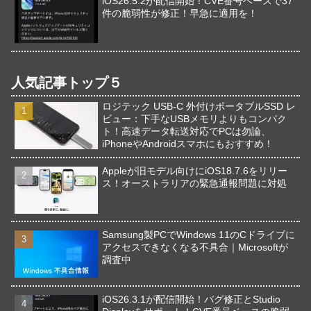
iOS26.5.2が配信開始！CVE番号ベースで37
件の脆弱性が修正！早急に適用を！
人気記事トップ５
ロジテック USB-C 外付けポータブルSSD レ
ビュー：下手なUSBメモリよりもコンパク
ト！高速データ転送対応でPCは勿論、
iPhoneやAndroidスマホにもおすすめ！
Appleが旧モデル向けにiOS18.7.6をリリー
ス！オーストラリアの緊急通報問題に対処
Samsung製PCでWindows 11のCドライブに
アクセスできなくなる不具合｜Microsoftが
調査中
iOS26.3.1が配信開始！バグ修正とStudio