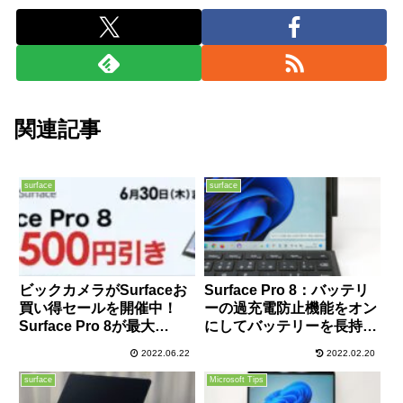
関連記事
surface
surface
ビックカメラがSurfaceお
Surface Pro 8：バッテリ
買い得セールを開催中！
ーの過充電防止機能をオン
Surface Pro 8が最大
にしてバッテリーを長持ち
16,500円引きに10％ポイン
させる方法
2022.06.22
2022.02.20
ト付与など【6/30まで】
surface
Microsoft Tips