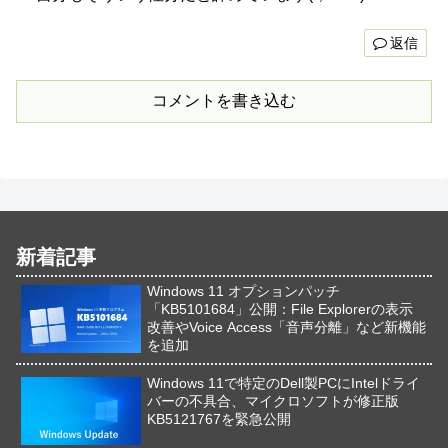
返信
コメントを書き込む
新着記事
Windows 11 オプションパッチ
「KB5101684」公開：File Explorerの表示
改善やVoice Access「音声分離」など新機能
を追加
Windows 11で特定のDell製PCにIntelドライ
バーの不具合、マイクロソフトが修正版
KB5121767を緊急公開