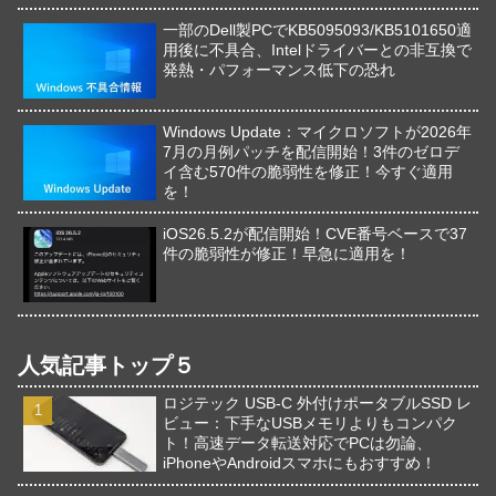
一部のDell製PCでKB5095093/KB5101650適
用後に不具合、Intelドライバーとの非互換で
発熱・パフォーマンス低下の恐れ
Windows Update：マイクロソフトが2026年
7月の月例パッチを配信開始！3件のゼロデ
イ含む570件の脆弱性を修正！今すぐ適用
を！
iOS26.5.2が配信開始！CVE番号ベースで37
件の脆弱性が修正！早急に適用を！
人気記事トップ５
ロジテック USB-C 外付けポータブルSSD レ
ビュー：下手なUSBメモリよりもコンパク
ト！高速データ転送対応でPCは勿論、
iPhoneやAndroidスマホにもおすすめ！