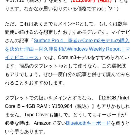
￥17,712（税込）】を足すと【
211,896円（税込）
】とな
ります。なかなか思い切りのいる価格ですね(；´∀｀)
ただ、これはあくまでもメインPCとして、もしくは数年
間使い続けるのを想定したおすすめモデルです。マイナビ
さんの記事「
Surface Pro 4、筆者がCore m3モデルの購入
を決めた理由 – 阿久津良和のWindows Weekly Report｜マ
イナビニュース
」では、Core m3モデルをすすめられてい
ます。簡易のタブレット+αとして使うなら、この選択肢
もアリでしょう。ぜひ一度自分の記事と併せて読んでみら
れることをおすすめします。
タブレットでの扱いをメインとするなら、【128GB / Intel
Core i5 – 4GB RAM：¥150,984（税込）】もアリかもしれ
ません。Type Coverも無しで。どうしてもキーボードが
必要な時は、Amazonで安い
Bluetoothキーボード
を買うと
いう手もあります。