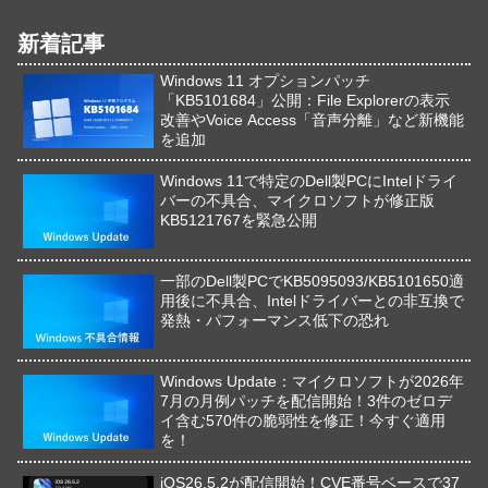
新着記事
Windows 11 オプションパッチ
「KB5101684」公開：File Explorerの表示
改善やVoice Access「音声分離」など新機能
を追加
Windows 11で特定のDell製PCにIntelドライ
バーの不具合、マイクロソフトが修正版
KB5121767を緊急公開
一部のDell製PCでKB5095093/KB5101650適
用後に不具合、Intelドライバーとの非互換で
発熱・パフォーマンス低下の恐れ
Windows Update：マイクロソフトが2026年
7月の月例パッチを配信開始！3件のゼロデ
イ含む570件の脆弱性を修正！今すぐ適用
を！
iOS26.5.2が配信開始！CVE番号ベースで37