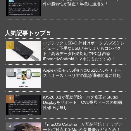
件の脆弱性が修正！早急に適用を！
人気記事トップ５
ロジテック USB-C 外付けポータブルSSD レ
ビュー：下手なUSBメモリよりもコンパク
ト！高速データ転送対応でPCは勿論、
iPhoneやAndroidスマホにもおすすめ！
Appleが旧モデル向けにiOS18.7.6をリリー
ス！オーストラリアの緊急通報問題に対処
iOS26.3.1が配信開始！バグ修正とStudio
Displayをサポート！CVE番号ベースの脆弱
性修正は無し
「macOS Catalina」が配信開始！アップデ
ートに対応するMacや新機能などまとめ！