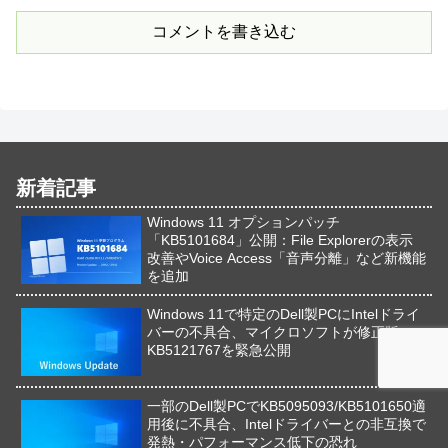
コメントを書き込む
新着記事
Windows 11 オプションパッチ
「KB5101684」公開：File Explorerの表示
改善やVoice Access「音声分離」など新機能
を追加
Windows 11で特定のDell製PCにIntelドライ
バーの不具合、マイクロソフトが修正版
KB5121767を緊急公開
一部のDell製PCでKB5095093/KB5101650適
用後に不具合、Intelドライバーとの非互換で
発熱・パフォーマンス低下の恐れ