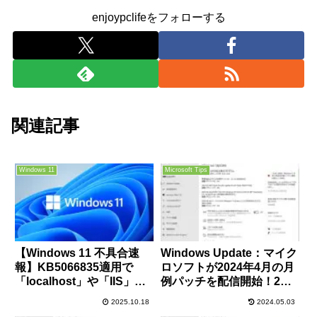
enjoypclifeをフォローする
関連記事
Windows 11
Microsoft Tips
【Windows 11 不具合速
Windows Update：マイク
報】KB5066835適用で
ロソフトが2024年4月の月
「localhost」や「IIS」接
例パッチを配信開始！2件
続が不能に！原因と
のゼロデイ含む150件の脆
2025.10.18
2024.05.03
Microsoft公式の解決策を
弱性が修正！早急に適用