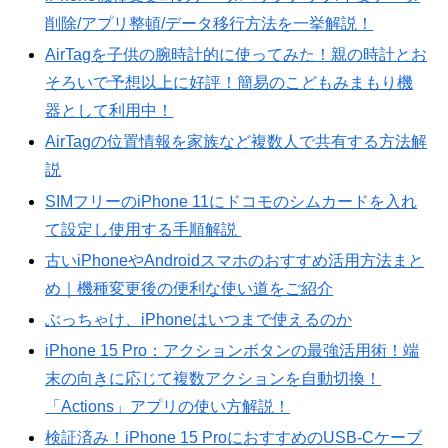
削除/アプリ整頓/データ移行方法を一挙解説！
AirTagを子供の腕時計的に使ってみた！親の時計とお
そろいで予想以上に好評！簡易のこどもみまもり機
器として利用中！
AirTagの位置情報を家族など複数人で共有する方法解
説
SIMフリーのiPhone 11にドコモのシムカードを入れ
て設定し使用する手順解説
古いiPhoneやAndroidスマホのおすすめ活用方法まと
め｜機種変更後の便利な使い道をご紹介
ぶっちゃけ、iPhoneはいつまで使えるのか
iPhone 15 Pro：アクションボタンの最強活用術！端
末の向きに応じて複数アクションを自動切換！
「Actions」アプリの使い方解説！
検証済み！iPhone 15 ProにおすすめのUSB-Cケーブ