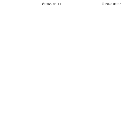
A15チップ搭載で価格も据
2022.01.11
2023.09.27
え置きか