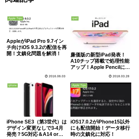
Apple Tips
ipad
AppleがiPad Pro 9.7イン
チ向けiOS 9.3.2の配信を再
開！文鎮化問題を解消！
廉価版の新型iPad発表！
A10チップ搭載で処理性能
アップ！Apple Pencilにも
対応！学生さんはちょっと
2016.06.03
2018.03.28
お得に購入可能！
iphone
Apple Tips
iPhone SE3（第3世代）は
iOS17.0.2がiPhone15以外
デザイン変更なしで3‐4月
にも配信開始！データ移行
発売？5G対応＆A14 or
時の文鎮化に対応！