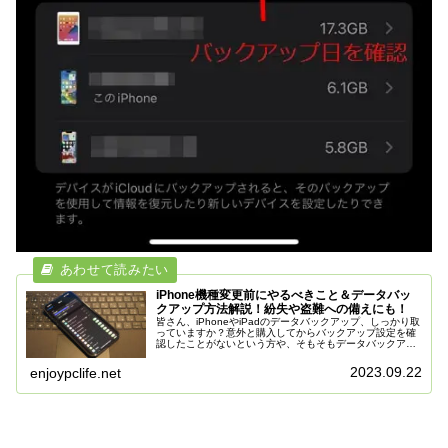
iPhone機種変更前にやるべきこと＆データバッ
クアップ方法解説！紛失や盗難への備えにも！
皆さん、iPhoneやiPadのデータバックアップ、しっかり取
っていますか？意外と購入してからバックアップ設定を確
認したことがないという方や、そもそもデータバックアッ
プ方法を知らないという方も自分の周りには案外大勢いま
す。Appleより発売...
2023.09.22
enjoypclife.net