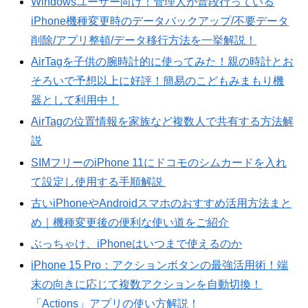
Windowsユーザー向け！管理人が普段行っている
iPhone機種変更時のデータバックアップ/不要データ
削除/アプリ整頓/データ移行方法を一挙解説！
AirTagを子供の腕時計的に使ってみた！親の時計とお
そろいで予想以上に好評！簡易のこどもみまもり機
器として利用中！
AirTagの位置情報を家族など複数人で共有する方法解
説
SIMフリーのiPhone 11にドコモのシムカードを入れ
て設定し使用する手順解説
古いiPhoneやAndroidスマホのおすすめ活用方法まと
め｜機種変更後の便利な使い道をご紹介
ぶっちゃけ、iPhoneはいつまで使えるのか
iPhone 15 Pro：アクションボタンの最強活用術！端
末の向きに応じて複数アクションを自動切換！
「Actions」アプリの使い方解説！