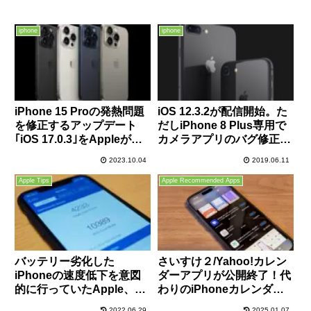
iphone
iphone
iPhone 15 Proの発熱問題
iOS 12.3.2が配信開始。た
を修正するアップデート
だしiPhone 8 Plus専用で
｢iOS 17.0.3｣をAppleが準
カメラアプリのバグ修正の
備中との噂
み。
2023.10.04
2019.06.11
Apple Tips
Apple Recommended Apps
バッテリー劣化した
さいすけ２/Yahoo!カレン
iPhoneの速度低下を意図
ダーアプリが公開終了！代
的に行っていたApple、消
わりのiPhoneカレンダー
費者への謝罪としてバッテ
アプリを検証！おすすめは
2022.06.29
2025.01.07