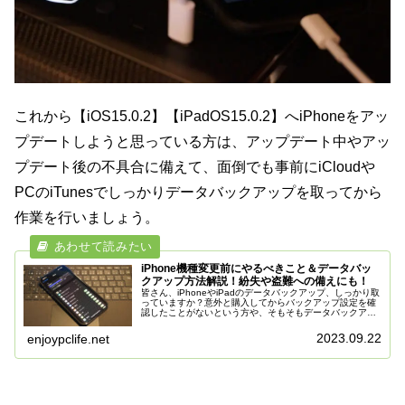
これから【iOS15.0.2】【iPadOS15.0.2】へiPhoneをアッ
プデートしようと思っている方は、アップデート中やアッ
プデート後の不具合に備えて、面倒でも事前にiCloudや
PCのiTunesでしっかりデータバックアップを取ってから
作業を行いましょう。
iPhone機種変更前にやるべきこと＆データバッ
クアップ方法解説！紛失や盗難への備えにも！
皆さん、iPhoneやiPadのデータバックアップ、しっかり取
っていますか？意外と購入してからバックアップ設定を確
認したことがないという方や、そもそもデータバックアッ
プ方法を知らないという方も自分の周りには案外大勢いま
す。Appleより発売...
2023.09.22
enjoypclife.net