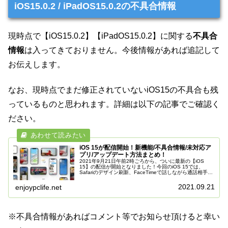
iOS15.0.2 / iPadOS15.0.2の不具合情報
現時点で【iOS15.0.2】【iPadOS15.0.2】に関する
不具合
情報
は入ってきておりません。今後情報があれば追記して
お伝えします。
なお、現時点でまだ修正されていないiOS15の不具合も残
っているものと思われます。詳細は以下の記事でご確認く
ださい。
iOS 15が配信開始！新機能/不具合情報/未対応ア
プリ/アップデート方法まとめ！
2021年9月21日午前2時ごろから、ついに最新の【iOS
15】の配信が開始となりました！今回のiOS 15では、
Safariのデザイン刷新、FaceTimeで話しながら通話相手と
テレビ番組や映画を観たり、一緒に音楽を聴いたりと、画
面を手...
2021.09.21
enjoypclife.net
※不具合情報があればコメント等でお知らせ頂けると幸い