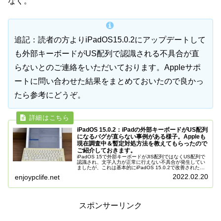
なく。
追記：読者の方よりiPadOS15.0.2にアップデートして
も外部キーボードがUS配列で認識される不具合が直
らないとのご連絡をいただいております。Appleサポ
ートに問い合わせた結果をまとめておいたので良かっ
たら参考にどうぞ。
iPadOS 15.0.2：iPadの外部キーボードがUS配列
になるバグが直らない事例がある様子。Appleも
現在調査中＆暫定対処方法を教えてもらったので
ご紹介しておきます。
iPadOS 15で外部キーボードがJIS配列ではなくUS配列で
認識され、文字入力が正常に行えない不具合が発生してい
ましたが、これは基本的にiPadOS 15.0.2で改善されたよ
うです。しかしながらiPadOS 15.0.2にアップデート...
2022.02.20
enjoypclife.net
スポンサーリンク